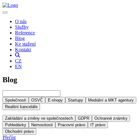
O nás
Služby
Reference
Blog
Ke stažení
Kontakt
CZ
EN
Blog
Společnosti
OSVČ
E-shopy
Startupy
Mediální a MKT agentury
Realitní kanceláře
Zakládání a změny ve společnostech
GDPR
Ochranné známky
Pohledávky
Nemovitosti
Pracovní právo
IT právo
Obchodní právo
Přečíst