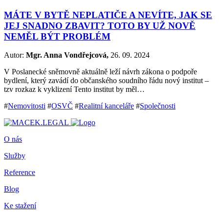
MÁTE V BYTĚ NEPLATIČE A NEVÍTE, JAK SE
JEJ SNADNO ZBAVIT? TOTO BY UŽ NOVĚ
NEMĚL BÝT PROBLÉM
Autor:
Mgr. Anna Vondřejcová,
26. 09. 2024
V Poslanecké sněmovně aktuálně leží návrh zákona o podpoře
bydlení, který zavádí do občanského soudního řádu nový institut –
tzv rozkaz k vyklizení Tento institut by měl…
#
Nemovitosti
#
OSVČ
#
Realitní kanceláře
#
Společnosti
O nás
Služby
Reference
Blog
Ke stažení