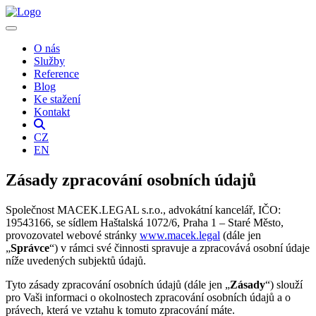
O nás
Služby
Reference
Blog
Ke stažení
Kontakt
CZ
EN
Zásady zpracování osobních údajů
Společnost MACEK.LEGAL s.r.o., advokátní kancelář, IČO:
19543166, se sídlem Haštalská 1072/6, Praha 1 – Staré Město,
provozovatel webové stránky
www.macek.legal
(dále jen
„
Správce
“) v rámci své činnosti spravuje a zpracovává osobní údaje
níže uvedených subjektů údajů.
Tyto zásady zpracování osobních údajů (dále jen „
Zásady
“) slouží
pro Vaši informaci o okolnostech zpracování osobních údajů a o
právech, která ve vztahu k tomuto zpracování máte.