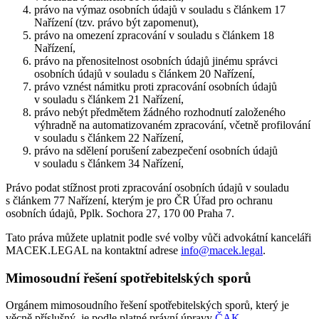
právo na výmaz osobních údajů v souladu s článkem 17
Nařízení (tzv. právo být zapomenut),
právo na omezení zpracování v souladu s článkem 18
Nařízení,
právo na přenositelnost osobních údajů jinému správci
osobních údajů v souladu s článkem 20 Nařízení,
právo vznést námitku proti zpracování osobních údajů
v souladu s článkem 21 Nařízení,
právo nebýt předmětem žádného rozhodnutí založeného
výhradně na automatizovaném zpracování, včetně profilování
v souladu s článkem 22 Nařízení,
právo na sdělení porušení zabezpečení osobních údajů
v souladu s článkem 34 Nařízení,
Právo podat stížnost proti zpracování osobních údajů v souladu
s článkem 77 Nařízení, kterým je pro ČR Úřad pro ochranu
osobních údajů, Pplk. Sochora 27, 170 00 Praha 7.
Tato práva můžete uplatnit podle své volby vůči advokátní kanceláři
MACEK.LEGAL na kontaktní adrese
info@macek.legal
.
Mimosoudní řešení spotřebitelských sporů
Orgánem mimosoudního řešení spotřebitelských sporů, který je
věcně příslušný, je podle platné právní úpravy
ČAK
.