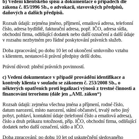
b) Vedení klientského spisu a dokumentace o případech dle
zákona č. 85/1996 Sb., o advokacii, stavovských předpisů,
daňových a dalších předpisů.
Rozsah údajů: zejména jméno, příjmení, emailová adresa, telefonní
číslo, adresa bydliště, fakturační adresa, popř. IČO, adresa sídla,
obchodní firma, odlišující dodatek nebo další označení a další údaje
v rozsahu nezbytném pro řádné poskytování právních služeb.
Doba zpracování
:
po dobu 10 let od ukončení smluvního vztahu
s klientem, nestanoví-li právní předpisy delší dobu.
Právní důvod: plnění právních povinností.
c) Vedení dokumentace v případě provádění identifikace a
kontroly klienta v souladu se zákonem č. 253/2008 Sb., o
některých opatřeních proti legalizaci výnosů z trestné činnosti a
financování terorismu (dále jen „AML zákon“)
Rozsah údajů: zejména všechna jména a příjmení, rodné číslo,
datum narození, místo narození, státní občanství, trvalý nebo jiný
pobyt, pohlaví, kontaktní údaje (telefonní číslo a emailová adresa),
číslo a druh průkazu totožnosti, příp. IČO, obchodní firma, odlišující
dodatek nebo další označení, sídlo a IČO.
Doba zpracování: po dobu 10 let od uskutečnění sledovaného