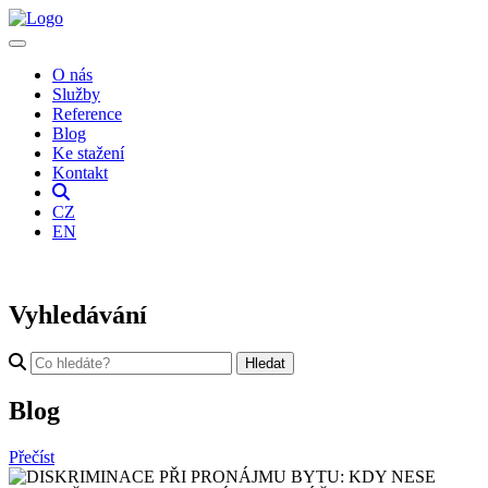
O nás
Služby
Reference
Blog
Ke stažení
Kontakt
CZ
EN
Vyhledávání
Blog
Přečíst