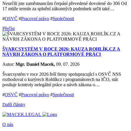
Neurčili jste zaměstnancům čerpání převedené dovolené do 306 Od
17 může termín za splnění zákonných podmínek určit také…
#
OSVČ
#
Pracovní právo
#
Společnosti
Přečíst
ŠVARCSYSTÉM V ROCE 2026: KAUZA ROHLÍK.CZ A
NÁVRH ZÁKONA O PLATFORMOVÉ PRÁCI
Autor:
Mgr. Daniel Macek,
09. 07. 2026
Švarcsystém v roce 2026 řeší firmy spolupracující s OSVČ NSS
rozhodoval o kurýrech Rohlíkcz i programátorech na IČO, stát
posiluje kontroly nelegální práce a návrh zákona o…
#
OSVČ
#
Pracovní právo
#
Společnosti
Další články
O nás