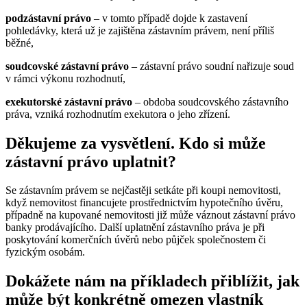
podzástavní právo
– v tomto případě dojde k zastavení
pohledávky, která už je zajištěna zástavním právem, není příliš
běžné,
soudcovské zástavní právo
– zástavní právo soudní nařizuje soud
v rámci výkonu rozhodnutí,
exekutorské zástavní právo
– obdoba soudcovského zástavního
práva, vzniká rozhodnutím exekutora o jeho zřízení.
Děkujeme za vysvětlení. Kdo si může
zástavní právo uplatnit?
Se zástavním právem se nejčastěji setkáte při koupi nemovitosti,
když nemovitost financujete prostřednictvím hypotečního úvěru,
případně na kupované nemovitosti již může váznout zástavní právo
banky prodávajícího. Další uplatnění zástavního práva je při
poskytování komerčních úvěrů nebo půjček společnostem či
fyzickým osobám.
Dokážete nám na příkladech přiblížit, jak
může být konkrétně omezen vlastník