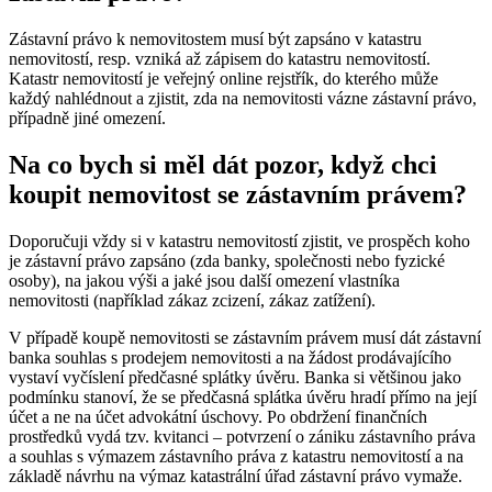
Zástavní právo k nemovitostem musí být zapsáno v katastru
nemovitostí, resp. vzniká až zápisem do katastru nemovitostí.
Katastr nemovitostí je veřejný online rejstřík, do kterého může
každý nahlédnout a zjistit, zda na nemovitosti vázne zástavní právo,
případně jiné omezení.
Na co bych si měl dát pozor, když chci
koupit nemovitost se zástavním právem?
Doporučuji vždy si v katastru nemovitostí zjistit, ve prospěch koho
je zástavní právo zapsáno (zda banky, společnosti nebo fyzické
osoby), na jakou výši a jaké jsou další omezení vlastníka
nemovitosti (například zákaz zcizení, zákaz zatížení).
V případě koupě nemovitosti se zástavním právem musí dát zástavní
banka souhlas s prodejem nemovitosti a na žádost prodávajícího
vystaví vyčíslení předčasné splátky úvěru. Banka si většinou jako
podmínku stanoví, že se předčasná splátka úvěru hradí přímo na její
účet a ne na účet advokátní úschovy. Po obdržení finančních
prostředků vydá tzv. kvitanci – potvrzení o zániku zástavního práva
a souhlas s výmazem zástavního práva z katastru nemovitostí a na
základě návrhu na výmaz katastrální úřad zástavní právo vymaže.