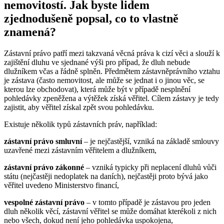
nemovitostí. Jak byste lidem
zjednodušeně popsal, co to vlastně
znamená?
Zástavní právo patří mezi takzvaná věcná práva k cizí věci a slouží k
zajištění dluhu ve sjednané výši pro případ, že dluh nebude
dlužníkem včas a řádně splněn. Předmětem zástavněprávního vztahu
je zástava (často nemovitost, ale může se jednat i o jinou věc, se
kterou lze obchodovat), která může být v případě nesplnění
pohledávky zpeněžena a výtěžek získá věřitel. Cílem zástavy je tedy
zajistit, aby věřitel získal zpět svou pohledávku.
Existuje několik typů zástavních práv, například:
zástavní právo smluvní
– je nejčastější, vzniká na základě smlouvy
uzavřené mezi zástavním věřitelem a dlužníkem,
zástavní právo zákonné
– vzniká typicky při neplacení dluhů vůči
státu (nejčastěji nedoplatek na daních), nejčastěji proto bývá jako
věřitel uvedeno Ministerstvo financí,
vespolné zástavní právo
– v tomto případě je zástavou pro jeden
dluh několik věcí, zástavní věřitel se může domáhat kterékoli z nich
nebo všech, dokud není jeho pohledávka uspokojena,