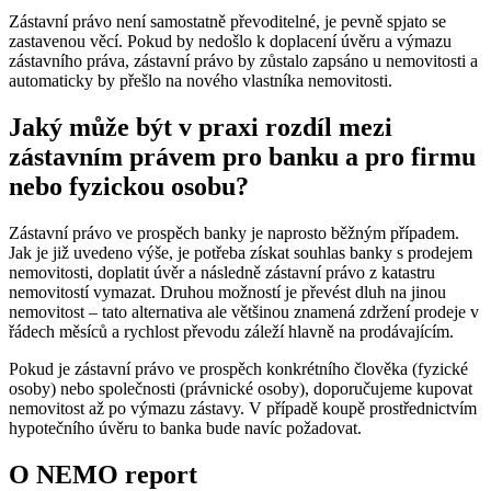
Zástavní právo není samostatně převoditelné, je pevně spjato se
zastavenou věcí. Pokud by nedošlo k doplacení úvěru a výmazu
zástavního práva, zástavní právo by zůstalo zapsáno u nemovitosti a
automaticky by přešlo na nového vlastníka nemovitosti.
Jaký může být v praxi rozdíl mezi
zástavním právem pro banku a pro firmu
nebo fyzickou osobu?
Zástavní právo ve prospěch banky je naprosto běžným případem.
Jak je již uvedeno výše, je potřeba získat souhlas banky s prodejem
nemovitosti, doplatit úvěr a následně zástavní právo z katastru
nemovitostí vymazat. Druhou možností je převést dluh na jinou
nemovitost – tato alternativa ale většinou znamená zdržení prodeje v
řádech měsíců a rychlost převodu záleží hlavně na prodávajícím.
Pokud je zástavní právo ve prospěch konkrétního člověka (fyzické
osoby) nebo společnosti (právnické osoby), doporučujeme kupovat
nemovitost až po výmazu zástavy. V případě koupě prostřednictvím
hypotečního úvěru to banka bude navíc požadovat.
O NEMO report