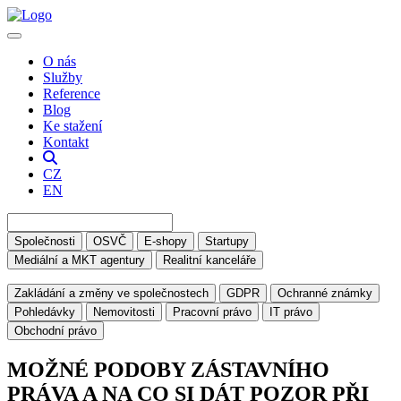
O nás
Služby
Reference
Blog
Ke stažení
Kontakt
CZ
EN
Společnosti
OSVČ
E-shopy
Startupy
Mediální a MKT agentury
Realitní kanceláře
Zakládání a změny ve společnostech
GDPR
Ochranné známky
Pohledávky
Nemovitosti
Pracovní právo
IT právo
Obchodní právo
MOŽNÉ PODOBY ZÁSTAVNÍHO
PRÁVA A NA CO SI DÁT POZOR PŘI