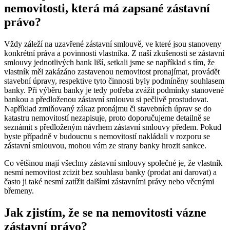
nemovitosti, která má zapsané zástavní
právo?
Vždy záleží na uzavřené zástavní smlouvě, ve které jsou stanoveny
konkrétní práva a povinnosti vlastníka. Z naší zkušenosti se zástavní
smlouvy jednotlivých bank liší, setkali jsme se například s tím, že
vlastník měl zakázáno zastavenou nemovitost pronajímat, provádět
stavební úpravy, respektive tyto činnosti byly podmíněny souhlasem
banky. Při výběru banky je tedy potřeba zvážit podmínky stanovené
bankou a předloženou zástavní smlouvu si pečlivě prostudovat.
Například zmiňovaný zákaz pronájmu či stavebních úprav se do
katastru nemovitostí nezapisuje, proto doporučujeme detailně se
seznámit s předloženým návrhem zástavní smlouvy předem. Pokud
byste případně v budoucnu s nemovitostí nakládali v rozporu se
zástavní smlouvou, mohou vám ze strany banky hrozit sankce.
Co většinou mají všechny zástavní smlouvy společné je, že vlastník
nesmí nemovitost zcizit bez souhlasu banky (prodat ani darovat) a
často ji také nesmí zatížit dalšími zástavními právy nebo věcnými
břemeny.
Jak zjistím, že se na nemovitosti vázne
zástavní právo?