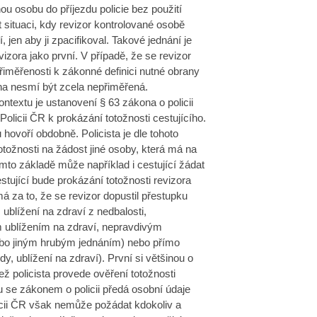
ou osobu do příjezdu policie bez použití
it situaci, kdy revizor kontrolované osobě
, jen aby ji zpacifikoval. Takové jednání je
izora jako první. V případě, že se revizor
řiměřenosti k zákonné definici nutné obrany
na nesmí být zcela nepřiměřená.
textu je ustanovení § 63 zákona o policii
olicii ČR k prokázání totožnosti cestujícího.
hovoří obdobně. Policista je dle tohoto
ožnosti na žádost jiné osoby, která má na
mto základě může například i cestující žádat
estující bude prokázání totožnosti revizora
 za to, že se revizor dopustil přestupku
 ublížení na zdraví z nedbalosti,
 ublížením na zdraví, nepravdivým
ebo jiným hrubým jednáním) nebo přímo
, ublížení na zdraví). První si většinou o
ež policista provede ověření totožnosti
 se zákonem o policii předá osobní údaje
licii ČR však nemůže požádat kdokoliv a