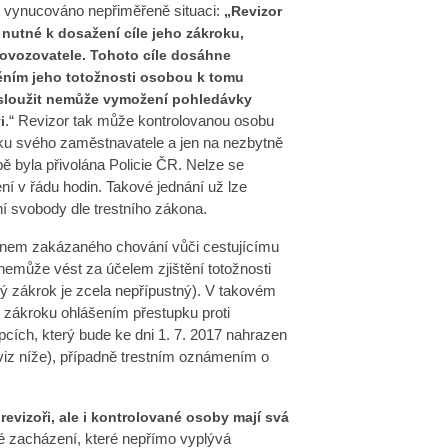
 vynucováno nepřiměřeně situaci:
„Revizor
 nutné k dosažení cíle jeho zákroku,
rovozovatele. Tohoto cíle dosáhne
ěním jeho totožnosti osobou k tomu
 sloužit nemůže vymožení pohledávky
.“ Revizor tak může kontrolovanou osobu
i
ku svého zaměstnavatele a jen na nezbytně
bě byla přivolána Policie ČR. Nelze se
ení v řádu hodin. Takové jednání už lze
í svobody dle trestního zákona.
ákonem zakázaného chování vůči cestujícímu
nemůže vést za účelem zjištění totožnosti
 zákrok je zcela nepřípustný). V takovém
ti zákroku ohlášením přestupku proti
cích, který bude ke dni 1. 7. 2017 nahrazen
iz níže), případně trestním oznámením o
evizoři, ale i kontrolované osoby mají svá
né zacházení, které nepřímo vyplývá