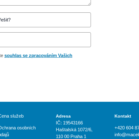
te
souhlas se zpracováním Vašich
Cena služeb
Adresa
Kontakt
IČ: 19543166
Ochrana osobních
+420 604 8
Haštalská 1072/6,
údajů
info@macek
110 00 Praha 1