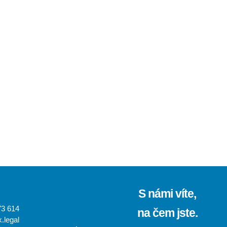
S námi víte,
73 614
na čem jste.
.legal