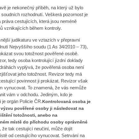
ě je nekonečný příběh, na který už bylo
soudních rozhodnutí. Veškerá pozornost je
a práva cestujících, která jsou neméně
ů vznikajících během kontroly.
jší judikaturu ve vztazích v přepravní
nutí Nejvyššího soudu (1 As 34/2010 – 73),
prokázat svou totožnost pověřené osobě.
r, tedy osoba kontrolující jízdní doklady
 dráhách vyplývá, že pověřená osoba není
jišťovat jeho totožnost. Revizor tedy má
estující povinnost ji prokázat. Revizor však
ám vynucovat. To znamená, že vás nemůže
ránit vám v odchodu. Jediným, kdo je
 je orgán Policie ČR.
Kontrolovaná osoba je
 výzvu pověřené osoby ji následovat na
ištění totožnosti, anebo na
dném místě do příchodu osoby oprávněné
 že tak cestující neučiní, může dojít
místě od cestujícího vynucovat. Setrvání na