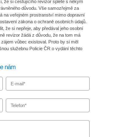
i, že si cestujícího revizor splete s někým
oprávněného důvodu. Vše samozřejmě za
vá na veřejném prostranství mimo dopravní
postavení zákona o ochraně osobních údajů.
lit, že si nepřeje, aby předával jeho osobní
 ně revizor žádá z důvodu, že na tom má
í zájem vůbec existoval. Proto by si měl
šnou služebnu Policie ČR o vydání těchto
šte nám