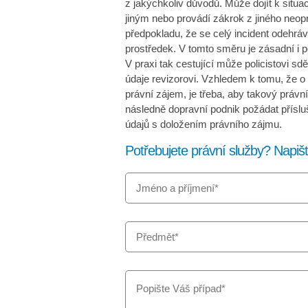
z jakýchkoliv důvodů. Může dojít k situac
jiným nebo provádí zákrok z jiného ne
předpokladu, že se celý incident odehrá
prostředek. V tomto směru je zásadní i 
V praxi tak cestující může policistovi sdě
údaje revizorovi. Vzhledem k tomu, že o
právní zájem, je třeba, aby takový právn
následně dopravní podnik požádat příslu
údajů s doložením právního zájmu.
Potřebujete právní služby? Napi