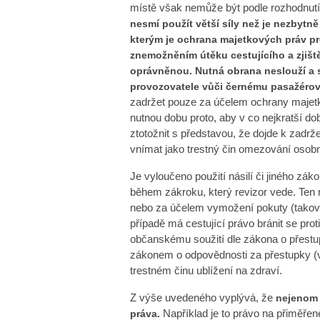
místě však nemůže být podle rozhodnutí
nesmí použít větší síly než je nezbytně
kterým je ochrana majetkových práv p
znemožněním útěku cestujícího a zjišt
oprávněnou. Nutná obrana neslouží a
provozovatele vůči černému pasažérov
zadržet pouze za účelem ochrany majet
nutnou dobu proto, aby v co nejkratší do
ztotožnit s představou, že dojde k zadrž
vnímat jako trestný čin omezování osobn
Je vyloučeno použití násilí či jiného z
během zákroku, který revizor vede. Ten 
nebo za účelem vymožení pokuty (takový
případě má cestující právo bránit se pro
občanskému soužití dle zákona o přestup
zákonem o odpovědnosti za přestupky (v
trestném činu ublížení na zdraví.
Z výše uvedeného vyplývá, že
nejenom r
Například je to právo na přiměře
práva.