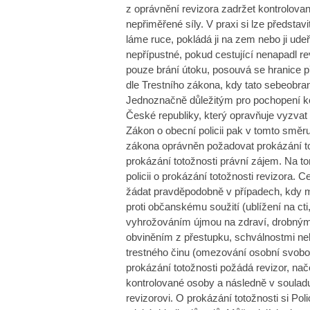
z oprávnění revizora zadržet kontrolovan
nepřiměřené síly. V praxi si lze představ
láme ruce, pokládá ji na zem nebo ji udeří
nepřípustné, pokud cestující nenapadl rev
pouze brání útoku, posouvá se hranice p
dle Trestního zákona, kdy tato sebeobra
Jednoznačně důležitým pro pochopení kon
České republiky, který opravňuje vyzvat P
Zákon o obecní policii pak v tomto směru 
zákona oprávněn požadovat prokázání tot
prokázání totožnosti právní zájem. Na to
policii o prokázání totožnosti revizora. C
žádat pravděpodobně v případech, kdy má
proti občanskému soužití (ublížení na cti,
vyhrožováním újmou na zdraví, drobným
obviněním z přestupku, schválnostmi n
trestného činu (omezování osobní svobody
prokázání totožnosti požádá revizor, nač
kontrolované osoby a následně v souladu
revizorovi. O prokázání totožnosti si Po