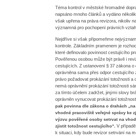
Téma kontrol v městské hromadné doprav
napsáno mnoho článků a vydáno několik 
však upřena na práva revizora, nikoliv n
významná pro pochopení právních vztah
Nejdříve si však připomeňme nejvýznamně
kontrole. Základním pramenem je rozhod
které definovalo povinnost cestujícího 
Pověřenou osobou může být právě i revizo
cestujících. Z ustanovení § 37 zákona o
oprávněna sama přes odpor cestujícího z
právo požadovat prokázání totožnosti a c
nemá oprávnění prokázání totožnosti s
za tímto účelem zadržet, jinými slovy b
oprávněn vynucovat prokázání totožnosti
pak povinna dle zákona o drahách „na
vhodné pracoviště veřejné správy ke zj
výzvu pověřené osoby setrvat na vho
V případě,
zjistit totožnost cestujícího“.
k situaci, kdy bude revizor setrvání na 