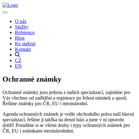
O nás
Služby
Reference
Blog
Ke stažení
Kontakt
CZ
EN
Ochranné známky
Ochranné známky jsou jednou z našich specializací, zajistíme pro
Vás všechno od zatřídění a registrace po řešení námitek a sporů.
Řešíme známky pro ČR, EU i mezinárodní.
Agenda ochranných známek je vedle obchodního práva naší hlavní
specializací, řešíme ji takřka na denní bázi a jsme v ní opravdu
dobří! Poradíme si se všemi druhy i typy ochranných známek pro
ČR, EU i známkami mezinárodními.