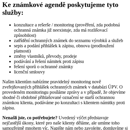
Ke známkové agendě poskytujeme tyto
služby:
konzultace a rešerše / monitoring (prověření, zda podobná
ochranná známka již neexistuje, zda má rozlišovací
způsobilost)
zatřídění ochranných známek do seznamu výrobků a služeb
sepis a podání přihlášek k zápisu, obnova (prodloužení
platnosti)
změny vlastníků, převody, prodeje
podávání a řešení námitek proti zápisu
řešení sporů o ochranné známky
licenční smlouvy
Našim klientům nabízíme pravidelný monitoring nově
zveřejňovaných přihlášek ochranných známek v databázi ÚPV. O
provedeném monitoringu posíláme zprávy a v případě, že objevíme
shodné či obdobné přihlašované označení se starší ochrannou
známkou klienta, podáváme po konzultaci s klientem námitky proti
zápisu.
Nenašli jste, co potřebujete?
Uvedený výčet představuje
nejčastější úkony, které pro naše klienty děláme, ale umíme toho
samozřejmě mnohem víc. Napište nám nebo zavolejte, domluvíme si