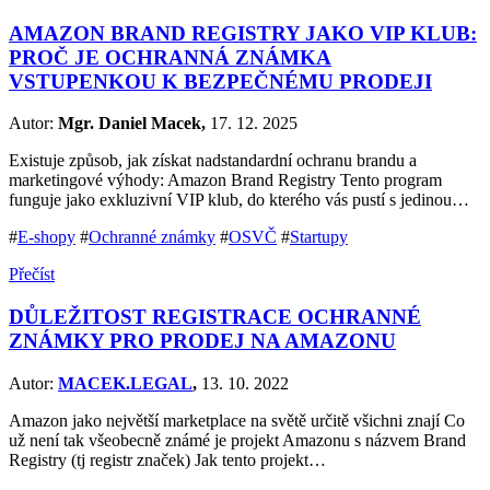
AMAZON BRAND REGISTRY JAKO VIP KLUB:
PROČ JE OCHRANNÁ ZNÁMKA
VSTUPENKOU K BEZPEČNÉMU PRODEJI
Autor:
Mgr. Daniel Macek,
17. 12. 2025
Existuje způsob, jak získat nadstandardní ochranu brandu a
marketingové výhody: Amazon Brand Registry Tento program
funguje jako exkluzivní VIP klub, do kterého vás pustí s jedinou…
#
E-shopy
#
Ochranné známky
#
OSVČ
#
Startupy
Přečíst
DŮLEŽITOST REGISTRACE OCHRANNÉ
ZNÁMKY PRO PRODEJ NA AMAZONU
Autor:
MACEK.LEGAL
,
13. 10. 2022
Amazon jako největší marketplace na světě určitě všichni znají Co
už není tak všeobecně známé je projekt Amazonu s názvem Brand
Registry (tj registr značek) Jak tento projekt…