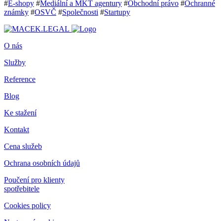
#
E-shopy
#
Mediální a MKT agentury
#
Obchodní právo
#
Ochranné
známky
#
OSVČ
#
Společnosti
#
Startupy
O nás
Služby
Reference
Blog
Ke stažení
Kontakt
Cena služeb
Ochrana osobních údajů
Poučení pro klienty
spotřebitele
Cookies policy