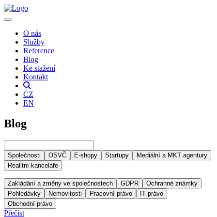
O nás
Služby
Reference
Blog
Ke stažení
Kontakt
CZ
EN
Blog
Společnosti
OSVČ
E-shopy
Startupy
Mediální a MKT agentury
Realitní kanceláře
Zakládání a změny ve společnostech
GDPR
Ochranné známky
Pohledávky
Nemovitosti
Pracovní právo
IT právo
Obchodní právo
Přečíst