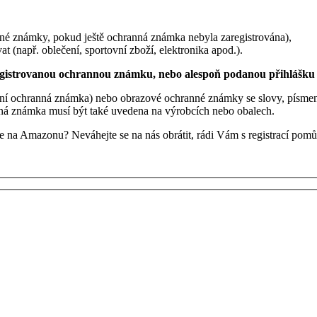
nné známky, pokud ještě ochranná známka nebyla zaregistrována),
 (např. oblečení, sportovní zboží, elektronika apod.).
aregistrovanou ochrannou známku, nebo alespoň podanou přihlášk
vní ochranná známka) nebo obrazové ochranné známky se slovy, písme
anná známka musí být také uvedena na výrobcích nebo obalech.
e na Amazonu? Neváhejte se na nás obrátit, rádi Vám s registrací pom