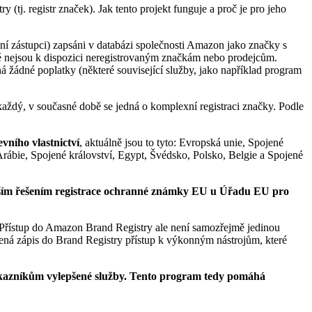
tj. registr značek). Jak tento projekt funguje a proč je pro jeho
ní zástupci) zapsáni v databázi společnosti Amazon jako značky s
 nejsou k dispozici neregistrovaným značkám nebo prodejcům.
žádné poplatky (některé související služby, jako například program
každý, v současné době se jedná o komplexní registraci značky. Podle
vního vlastnictví
, aktuálně jsou to tyto: Evropská unie, Spojené
Arábie, Spojené království, Egypt, Švédsko, Polsko, Belgie a Spojené
ějším řešením registrace ochranné známky EU u Úřadu EU pro
Přístup do Amazon Brand Registry ale není samozřejmě jedinou
ená zápis do Brand Registry přístup k výkonným nástrojům, které
kazníkům vylepšené služby. Tento program tedy pomáhá