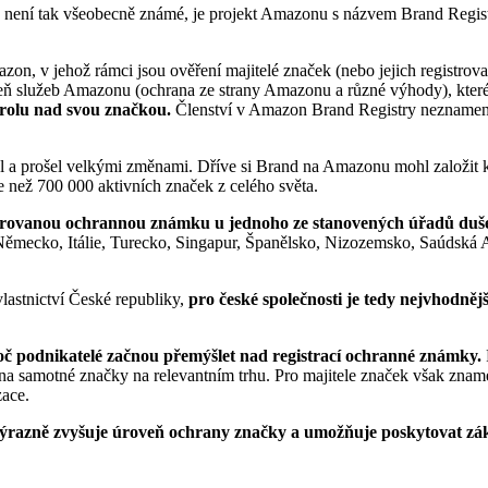
 není tak všeobecně známé, je projekt Amazonu s názvem Brand Registry (
n, v jehož rámci jsou ověření majitelé značek (nebo jejich registrova
ň služeb Amazonu (ochrana ze strany Amazonu a různé výhody), které
trolu nad svou značkou.
Členství v Amazon Brand Registry neznamená 
jel a prošel velkými změnami. Dříve si Brand na Amazonu mohl založit 
než 700 000 aktivních značek z celého světa.
istrovanou ochrannou známku u jednoho ze stanovených úřadů duše
, Německo, Itálie, Turecko, Singapur, Španělsko, Nizozemsko, Saúdská 
stnictví České republiky,
pro české společnosti je tedy nejvhodn
oč podnikatelé začnou přemýšlet nad registrací ochranné známky.
na samotné značky na relevantním trhu. Pro majitele značek však znam
zace.
razně zvyšuje úroveň ochrany značky a umožňuje poskytovat zá