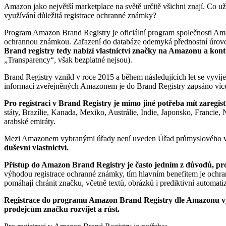
Amazon jako největší marketplace na světě určitě všichni znají. Co už
využívání důležitá registrace ochranné známky?
Program Amazon Brand Registry je oficiální program společnosti Amazo
ochrannou známkou. Zařazení do databáze odemyká přednostní úrove
Brand registry tedy nabízí vlastnictví značky na Amazonu a kon
„Transparency“, však bezplatné nejsou).
Brand Registry vznikl v roce 2015 a během následujících let se vyví
informací zveřejněných Amazonem je do Brand Registry zapsáno více 
Pro registraci v Brand Registry je mimo jiné potřeba mít zareg
státy, Brazílie, Kanada, Mexiko, Austrálie, Indie, Japonsko, Francie
arabské emiráty.
Mezi Amazonem vybranými úřady není uveden Úřad průmyslového vla
duševní vlastnictví.
Přístup do Amazon Brand Registry je často jedním z důvodů, pr
výhodou registrace ochranné známky, tím hlavním benefitem je ochra
pomáhají chránit značku, včetně textů, obrázků i prediktivní automati
Registrace do programu Amazon Brand Registry dle Amazonu vý
prodejcům značku rozvíjet a růst.