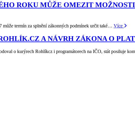
ÉHO ROKU MŮŽE OMEZIT MOŽNOSTI 
17 může termín za splnění zákonných podmínek určit také…
Více
 ROHLÍK.CZ A NÁVRH ZÁKONA O PL
doval o kurýrech Rohlíkcz i programátorech na IČO, stát posiluje kon