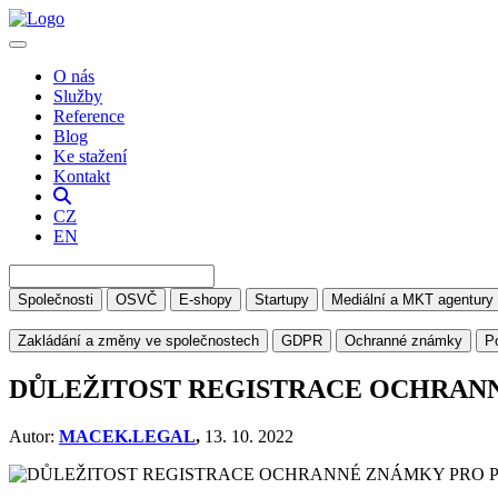
O nás
Služby
Reference
Blog
Ke stažení
Kontakt
CZ
EN
Společnosti
OSVČ
E-shopy
Startupy
Mediální a MKT agentury
Zakládání a změny ve společnostech
GDPR
Ochranné známky
P
DŮLEŽITOST REGISTRACE OCHRAN
Autor:
MACEK.LEGAL
,
13. 10. 2022