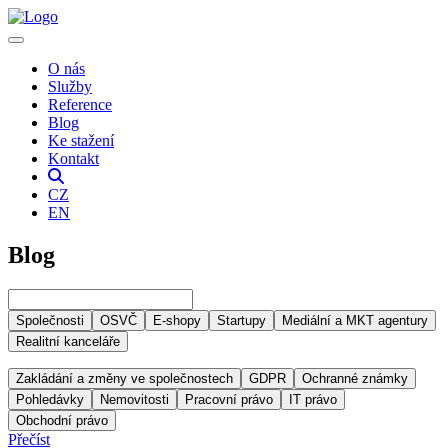
O nás
Služby
Reference
Blog
Ke stažení
Kontakt
CZ
EN
Blog
Společnosti
OSVČ
E-shopy
Startupy
Mediální a MKT agentury
Realitní kanceláře
Zakládání a změny ve společnostech
GDPR
Ochranné známky
Pohledávky
Nemovitosti
Pracovní právo
IT právo
Obchodní právo
Přečíst