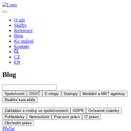
O nás
Služby
Reference
Blog
Ke stažení
Kontakt
CZ
EN
Blog
Společnosti
OSVČ
E-shopy
Startupy
Mediální a MKT agentury
Realitní kanceláře
Zakládání a změny ve společnostech
GDPR
Ochranné známky
Pohledávky
Nemovitosti
Pracovní právo
IT právo
Obchodní právo
Přečíst