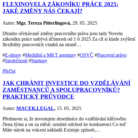
FLEXINOVELA ZÁKONÍKU PRÁCE 2025:
JAKÉ ZMĚNY NÁS ČEKAJÍ?
Autor:
Mgr. Tereza Pitterlingová,
29. 05. 2025
Dlouho očekávané změny pracovního práva jsou tady Novela
zákoníku práce nabývá účinnosti od 1 6 2025 Za cíl si klade zvýšení
flexibility pracovních vztahů na straně…
#
E-shopy
#
Mediální a MKT agentury
#
OSVČ
#
Pracovní právo
#
Společnosti
#
Startupy
Přečíst
JAK CHRÁNIT INVESTICE DO VZDĚLÁVÁNÍ
ZAMĚSTNANCŮ A SPOLUPRACOVNÍKŮ?
PRAKTICKÝ PRŮVODCE
Autor:
MACEK.LEGAL
,
15. 05. 2025
Představte si, že investujete desetitisíce do vzdělávání klíčového
člena týmu a on za měsíc oznámí odchod ke konkurenci Co teď
Máte nárok na vrácení nákladů Existuje způsob,…