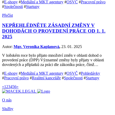
#
E-shopy
#
Mediální a MKT agentury
#
OSVČ
#
Pracovní právo
#
Společnosti
#
Startupy
Přečíst
NEPŘEHLÉDNĚTE ZÁSADNÍ ZMĚNY V
DOHODÁCH O PROVEDENÍ PRÁCE OD 1. 1.
2025
Autor:
Mgr. Veronika Kaplanová
,
23. 01. 2025
V loňském roce bylo přijato množství změn v oblasti dohod o
provedení práce (DPP) Významné změny byly přijaty v oblasti
dovolených a příplatků za práci dle zákoníku práce, čímž…
#
E-shopy
#
Mediální a MKT agentury
#
OSVČ
#
Pohledávky
#
Pracovní právo
#
Realitní kanceláře
#
Společnosti
#
Startupy
«
1
2
3
4
5
6
»
O nás
Služby