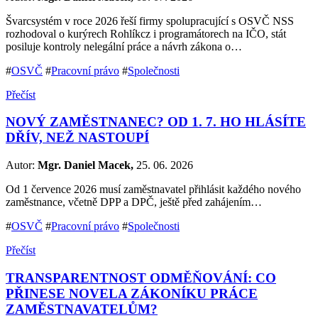
Švarcsystém v roce 2026 řeší firmy spolupracující s OSVČ NSS
rozhodoval o kurýrech Rohlíkcz i programátorech na IČO, stát
posiluje kontroly nelegální práce a návrh zákona o…
#
OSVČ
#
Pracovní právo
#
Společnosti
Přečíst
NOVÝ ZAMĚSTNANEC? OD 1. 7. HO HLÁSÍTE
DŘÍV, NEŽ NASTOUPÍ
Autor:
Mgr. Daniel Macek,
25. 06. 2026
Od 1 července 2026 musí zaměstnavatel přihlásit každého nového
zaměstnance, včetně DPP a DPČ, ještě před zahájením…
#
OSVČ
#
Pracovní právo
#
Společnosti
Přečíst
TRANSPARENTNOST ODMĚŇOVÁNÍ: CO
PŘINESE NOVELA ZÁKONÍKU PRÁCE
ZAMĚSTNAVATELŮM?