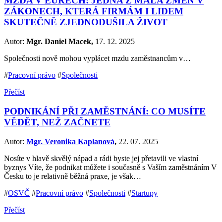
MZDA V EURECH: JEDNA Z MÁLA ZMĚN V
ZÁKONECH, KTERÁ FIRMÁM I LIDEM
SKUTEČNĚ ZJEDNODUŠILA ŽIVOT
Autor:
Mgr. Daniel Macek,
17. 12. 2025
Společnosti nově mohou vyplácet mzdu zaměstnancům v…
#
Pracovní právo
#
Společnosti
Přečíst
PODNIKÁNÍ PŘI ZAMĚSTNÁNÍ: CO MUSÍTE
VĚDĚT, NEŽ ZAČNETE
Autor:
Mgr. Veronika Kaplanová
,
22. 07. 2025
Nosíte v hlavě skvělý nápad a rádi byste jej přetavili ve vlastní
byznys Víte, že podnikat můžete i současně s Vaším zaměstnáním V
Česku to je relativně běžná praxe, je však…
#
OSVČ
#
Pracovní právo
#
Společnosti
#
Startupy
Přečíst