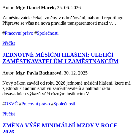
Autor:
Mgr. Daniel Macek,
25. 06. 2026
Zaměstnavatele čekají změny v odměňování, náboru i reportingu
Připravte se včas na nová pravidla transparentnosti mezd v…
#
Pracovní právo
#
Společnosti
Přečíst
JEDNOTNÉ MĚSÍČNÍ HLÁŠENÍ: ULEHČÍ
ZAMĚSTNAVATELŮM I ZAMĚSTNANCŮM
Autor:
Mgr. Pavla Bachurová,
30. 12. 2025
Nový zákon zavádí od roku 2026 jednotné měsíční hlášení, které má
zjednodušit administrativu zaměstnavatelů a nahradit řadu
dosavadních výkazů vůči různým institucím V…
#
OSVČ
#
Pracovní právo
#
Společnosti
Přečíst
ZMĚNA VÝŠE MINIMÁLNÍ MZDY V ROCE
2026