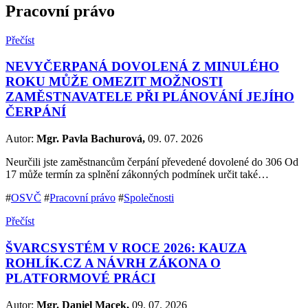
Pracovní právo
Přečíst
NEVYČERPANÁ DOVOLENÁ Z MINULÉHO
ROKU MŮŽE OMEZIT MOŽNOSTI
ZAMĚSTNAVATELE PŘI PLÁNOVÁNÍ JEJÍHO
ČERPÁNÍ
Autor:
Mgr. Pavla Bachurová,
09. 07. 2026
Neurčili jste zaměstnancům čerpání převedené dovolené do 306 Od
17 může termín za splnění zákonných podmínek určit také…
#
OSVČ
#
Pracovní právo
#
Společnosti
Přečíst
ŠVARCSYSTÉM V ROCE 2026: KAUZA
ROHLÍK.CZ A NÁVRH ZÁKONA O
PLATFORMOVÉ PRÁCI
Autor:
Mgr. Daniel Macek,
09. 07. 2026