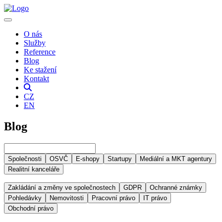
O nás
Služby
Reference
Blog
Ke stažení
Kontakt
CZ
EN
Blog
Společnosti
OSVČ
E-shopy
Startupy
Mediální a MKT agentury
Realitní kanceláře
Zakládání a změny ve společnostech
GDPR
Ochranné známky
Pohledávky
Nemovitosti
Pracovní právo
IT právo
Obchodní právo