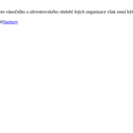
m vánočního a silvestrovského období Jejich organizace však musí bý
#
Startupy