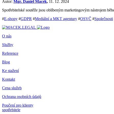
Autor:
Mgr. Daniel Macek
,
11. 12. 2024
Spotřebitelské soutěže jsou oblíbeným marketingovým nástrojem běhe
#
E-shopy
#
GDPR
#
Mediální a MKT agentury
#
OSVČ
#
Společnosti
O nás
Služby
Reference
Blog
Ke stažení
Kontakt
Cena služeb
Ochrana osobních údajů
Poučení pro klienty
spotřebitele