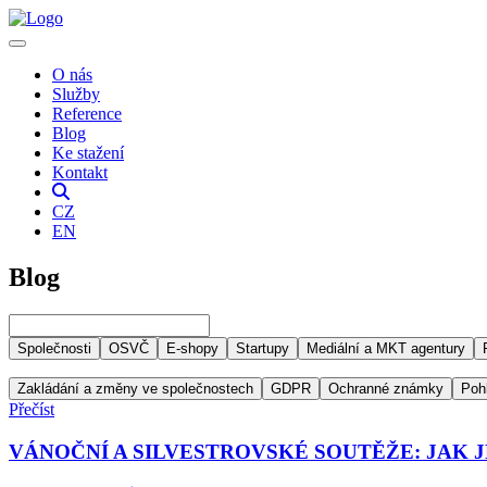
O nás
Služby
Reference
Blog
Ke stažení
Kontakt
CZ
EN
Blog
Společnosti
OSVČ
E-shopy
Startupy
Mediální a MKT agentury
Zakládání a změny ve společnostech
GDPR
Ochranné známky
Poh
Přečíst
VÁNOČNÍ A SILVESTROVSKÉ SOUTĚŽE: JAK 