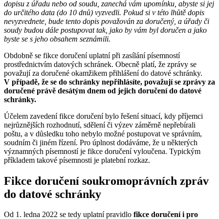
dopisu z úřadu nebo od soudu, zanechá vám upomínku, abyste si jej
do určitého data (do 10 dnů) vyzvedli. Pokud si v této lhůtě dopis
nevyzvednete, bude tento dopis považován za doručený, a úřady či
soudy budou dále postupovat tak, jako by vám byl doručen a jako
byste se s jeho obsahem seznámili.
Obdobně se fikce doručení uplatní při zasílání písemností
prostřednictvím datových schránek. Obecně platí, že zprávy se
považují za doručené okamžikem přihlášení do datové schránky.
V případě, že se do schránky nepřihlásíte, považují se zprávy za
doručené právě desátým dnem od jejich doručení do datové
schránky.
Účelem zavedení fikce doručení bylo řešení situací, kdy příjemci
nejrůznějších rozhodnutí, sdělení či výzev záměrně nepřebírali
poštu, a v důsledku toho nebylo možné postupovat ve správním,
soudním či jiném řízení. Pro úplnost dodáváme, že u některých
významných písemností je fikce doručení vyloučena. Typickým
příkladem takové písemnosti je platební rozkaz.
Fikce doručení soukromoprávních zpráv
do datové schránky
Od 1. ledna 2022 se tedy uplatní pravidlo
fikce doručení i pro