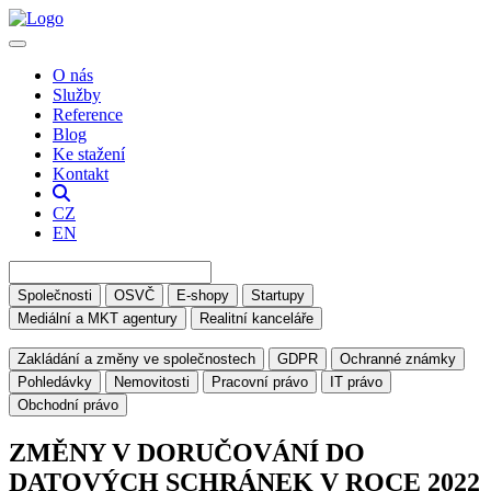
O nás
Služby
Reference
Blog
Ke stažení
Kontakt
CZ
EN
Společnosti
OSVČ
E-shopy
Startupy
Mediální a MKT agentury
Realitní kanceláře
Zakládání a změny ve společnostech
GDPR
Ochranné známky
Pohledávky
Nemovitosti
Pracovní právo
IT právo
Obchodní právo
ZMĚNY V DORUČOVÁNÍ DO
DATOVÝCH SCHRÁNEK V ROCE 2022