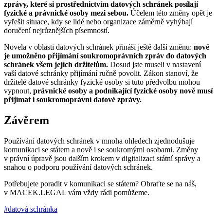
zprávy, které si prostřednictvím datových schránek posílají
fyzické a právnické osoby mezi sebou.
Účelem této změny opět je
vyřešit situace, kdy se lidé nebo organizace záměrně vyhýbají
doručení nejrůznějších písemností.
Novela v oblasti datových schránek přináší ještě další změnu:
nově
je umožněno přijímání soukromoprávních zpráv do datových
schránek všem jejich držitelům.
Dosud jste museli v nastavení
vaší datové schránky přijímání ručně povolit. Zákon stanoví, že
držitelé datové schránky fyzické osoby si tuto předvolbu mohou
vypnout,
právnické osoby a podnikající fyzické osoby nově musí
přijímat i soukromoprávní datové zprávy.
Závěrem
Používání datových schránek v mnoha ohledech zjednodušuje
komunikaci se státem a nově i se soukromými osobami. Změny
v právní úpravě jsou dalším krokem v digitalizaci státní správy a
snahou o podporu používání datových schránek.
Potřebujete poradit v komunikaci se státem? Obraťte se na náš,
v MACEK.LEGAL vám vždy rádi pomůžeme.
#datová schránka