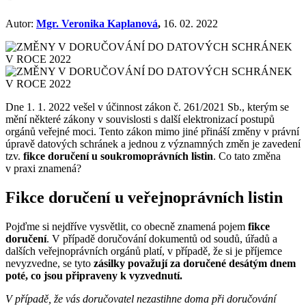
Autor:
Mgr. Veronika Kaplanová
,
16. 02. 2022
Dne 1. 1. 2022 vešel v účinnost zákon č. 261/2021 Sb., kterým se
mění některé zákony v souvislosti s další elektronizací postupů
orgánů veřejné moci. Tento zákon mimo jiné přináší změny v právní
úpravě datových schránek a jednou z významných změn je zavedení
tzv.
fikce doručení u soukromoprávních listin
. Co tato změna
v praxi znamená?
Fikce doručení u veřejnoprávních listin
Pojďme si nejdříve vysvětlit, co obecně znamená pojem
fikce
doručení
. V případě doručování dokumentů od soudů, úřadů a
dalších veřejnoprávních orgánů platí, v případě, že si je příjemce
nevyzvedne, se tyto
zásilky považují za doručené
desátým dnem
poté, co jsou připraveny k vyzvednutí.
V případě, že vás doručovatel nezastihne doma při doručování