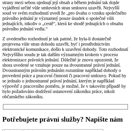
strany mezi sebou ujednají její obsah a během jednání tak dojde
vyjádření určité vůle smluvních stran smlouvu uzavřít. Nejvyšší
soud ve svém rozhodnutí uvedl že „pro úvahu o vzniku společného
právního jednání je významný pouze úsudek o společné vůli
jednajících, nikoliv o „cestě“, která ke shodě jednajících o obsahu
právního jednání vedla.“
Z uvedeného rozhodnutí je tak patrné, že byla-li dostatečně
projevena vůle stran dohodu uzavřít, byť i prostřednictvím
elektronické komunikace, došlo k uzavření dohody. Toto rozhodnutí
Nejvyššího soudu je tak dalším významným krokem v procesu
elektronizace právních jednání. Důležité je znovu upozornit, že
shora uvedené se vztahuje pouze na dvoustranné právní jednání.
Dvoustranným právním jednáním rozumíme například dohody o
provedení práce a pracovní činnosti či pracovní smlouvy. Pokud by
se jednalo o jednostranné právní jednání, kterým je například
výpověď z pracovního poměru, je možné, že v takovém případě by
bylo požadováno dodržení ustanovení zákoníku práce, nikoli
občanského zákoníku.
Potřebujete právní služby? Napište nám