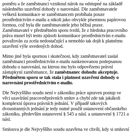
poměru a že zaměstnanci vzniknul nárok na odstupné na základě
následného uzavření dohody o narovnání. Dle zaměstnavatele
veškerá komunikace se zaměstnancem probíhala pouze
prostřednictvím e-mailu a nikoli jako obvykle písemnou papírovou
formou, což byla dle zaměstnavatele jeho běžná praxe.
Zaměstnavatel v předmětném sporu tvrdil, že z hlediska pracovního
práva musel být tento způsob komunikace prostřednictvím e-mailu
považován za zcela nedostačující a nemohlo tak dojít k platnému
uzavření výše uvedených dohod.
Mimo jiné byla spornou i skutečnost, kdy zaměstnavatel zaslal
zaměstnanci prostřednictvím e-mailu naskenovanou podepsanou
dohodu o narovnání, na kterou mu bylo odpovězeno právní
zástupkyní zaměstnance, že
zaměstnanec dohodu akceptuje.
Předmětem sporu se tak stala i platnost uzavření dohody o
narovnání prostřednictvím e-mailu.
Dle Nejvyššího soudu není v zákoníku práce upraven postup ve
věci uzavírání pracovněprávních smluv a chybí zde tak jakákoli
komplexní úprava právních jednání. V případě takových
dvoustranných jednání je tedy nutné použít ustanovení občanského
zákoníku, především ustanovení § 545 a násl. a ustanovení § 1721 a
násl.
Smlouva je dle Nejvyššího soudu uzavřena ve chvíli, kdy si smluvní