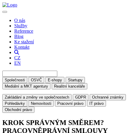
O nás
Služby
Reference
Blog
Ke stažení
Kontakt
CZ
EN
Společnosti
OSVČ
E-shopy
Startupy
Mediální a MKT agentury
Realitní kanceláře
Zakládání a změny ve společnostech
GDPR
Ochranné známky
Pohledávky
Nemovitosti
Pracovní právo
IT právo
Obchodní právo
KROK SPRÁVNÝM SMĚREM?
PRACOVNĚPRÁVNÍ SMLOUVY