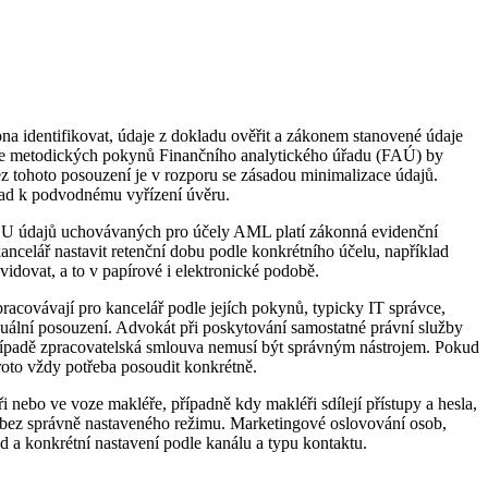
na identifikovat, údaje z dokladu ověřit a zákonem stanovené údaje
le metodických pokynů Finančního analytického úřadu (FAÚ) by
ez tohoto posouzení je v rozporu se zásadou minimalizace údajů.
klad k podvodnému vyřízení úvěru.
. U údajů uchovávaných pro účely AML platí zákonná evidenční
ancelář nastavit retenční dobu podle konkrétního účelu, například
vidovat, a to v papírové i elektronické podobě.
pracovávají pro kancelář podle jejích pokynů, typicky IT správce,
duální posouzení. Advokát při poskytování samostatné právní služby
případě zpracovatelská smlouva nemusí být správným nástrojem. Pokud
roto vždy potřeba posoudit konkrétně.
nebo ve voze makléře, případně kdy makléři sdílejí přístupy a hesla,
ktů bez správně nastaveného režimu. Marketingové oslovování osob,
d a konkrétní nastavení podle kanálu a typu kontaktu.