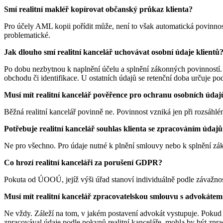
Smí realitní makléř kopírovat občanský průkaz klienta?
Pro účely AML kopii pořídit může, není to však automatická povinno
problematické.
Jak dlouho smí realitní kancelář uchovávat osobní údaje klientů
Po dobu nezbytnou k naplnění účelu a splnění zákonných povinností
obchodu či identifikace. U ostatních údajů se retenční doba určuje po
Musí mít realitní kancelář pověřence pro ochranu osobních údaj
Běžná realitní kancelář povinně ne. Povinnost vzniká jen při rozsáh
Potřebuje realitní kancelář souhlas klienta se zpracováním údaj
Ne pro všechno. Pro údaje nutné k plnění smlouvy nebo k splnění zák
Co hrozí realitní kanceláři za porušení GDPR?
Pokuta od ÚOOÚ, jejíž výši úřad stanoví individuálně podle závažnost
Musí mít realitní kancelář zpracovatelskou smlouvu s advokátem
Ne vždy. Záleží na tom, v jakém postavení advokát vystupuje. Pokud
zpracovával údaje podle pokynů realitní kanceláře, mohla by být zpr