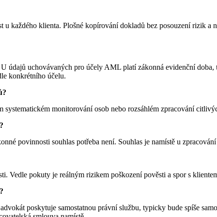
st u každého klienta. Plošné kopírování dokladů bez posouzení rizik 
?
. U údajů uchovávaných pro účely AML platí zákonná evidenční doba, 
dle konkrétního účelu.
ů?
lém systematickém monitorování osob nebo rozsáhlém zpracování citlivy
ů?
onné povinnosti souhlas potřeba není. Souhlas je namístě u zpracování
i. Vedle pokuty je reálným rizikem poškození pověsti a spor s kliente
?
 advokát poskytuje samostatnou právní službu, typicky bude spíše sam
acovatelská smlouva namístě.