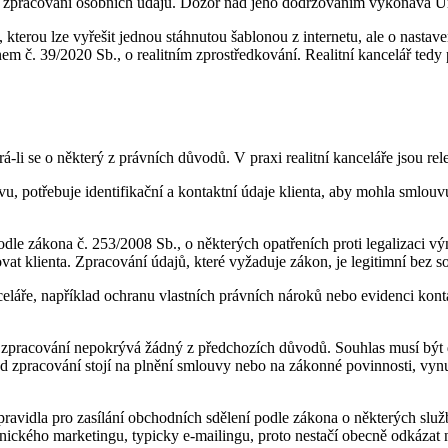
 o zpracování osobních údajů. Dozor nad jeho dodržováním vykonává 
u, kterou lze vyřešit jednou stáhnutou šablonou z internetu, ale o nastav
nem č. 39/2020 Sb., o realitním zprostředkování. Realitní kancelář ted
i se o některý z právních důvodů. V praxi realitní kanceláře jsou rel
 potřebuje identifikační a kontaktní údaje klienta, aby mohla smlouvu 
dle zákona č. 253/2008 Sb., o některých opatřeních proti legalizaci vý
vat klienta. Zpracování údajů, které vyžaduje zákon, je legitimní bez so
celáře, například ochranu vlastních právních nároků nebo evidenci kont
pracování nepokrývá žádný z předchozích důvodů. Souhlas musí být d
 zpracování stojí na plnění smlouvy nebo na zákonné povinnosti, vynu
pravidla pro zasílání obchodních sdělení podle zákona o některých slu
onického marketingu, typicky e-mailingu, proto nestačí obecně odkázat n