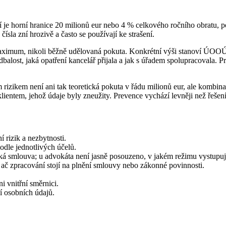
je horní hranice 20 milionů eur nebo 4 % celkového ročního obratu, po
sla zní hrozivě a často se používají ke strašení.
maximum, nikoli běžně udělovaná pokuta. Konkrétní výši stanoví ÚOOÚ 
balost, jaká opatření kancelář přijala a jak s úřadem spolupracovala. Pro
́m rizikem není ani tak teoretická pokuta v řádu milionů eur, ale kombina
klientem, jehož údaje byly zneužity. Prevence vychází levněji než řešen
 rizik a nezbytnosti.
dle jednotlivých účelů.
ká smlouva; u advokáta není jasně posouzeno, v jakém režimu vystupuj
ač zpracování stojí na plnění smlouvy nebo zákonné povinnosti.
 vnitřní směrnici.
í osobních údajů.