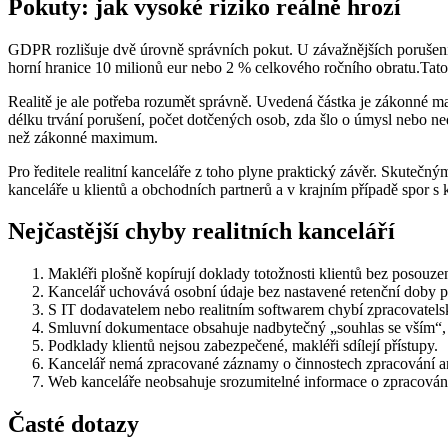
Pokuty: jak vysoké riziko reálně hrozí
GDPR rozlišuje dvě úrovně správních pokut. U závažnějších porušení 
horní hranice 10 milionů eur nebo 2 % celkového ročního obratu.Tato čí
Realitě je ale potřeba rozumět správně. Uvedená částka je zákonné 
délku trvání porušení, počet dotčených osob, zda šlo o úmysl nebo ned
než zákonné maximum.
Pro ředitele realitní kanceláře z toho plyne praktický závěr. Skutečny
kanceláře u klientů a obchodních partnerů a v krajním případě spor s 
Nejčastější chyby realitních kanceláří
Makléři plošně kopírují doklady totožnosti klientů bez posouzení
Kancelář uchovává osobní údaje bez nastavené retenční doby po
S IT dodavatelem nebo realitním softwarem chybí zpracovatels
Smluvní dokumentace obsahuje nadbytečný „souhlas se vším“, 
Podklady klientů nejsou zabezpečené, makléři sdílejí přístupy.
Kancelář nemá zpracované záznamy o činnostech zpracování ani
Web kanceláře neobsahuje srozumitelné informace o zpracován
Časté dotazy