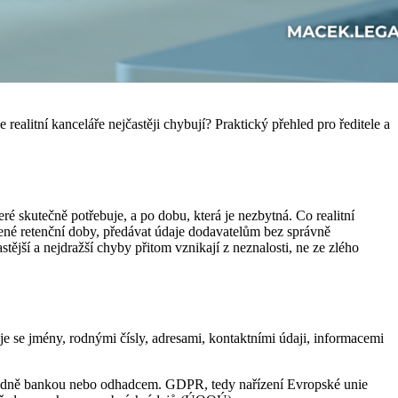
ealitní kanceláře nejčastěji chybují? Praktický přehled pro ředitele a
é skutečně potřebuje, a po dobu, která je nezbytná. Co realitní
vené retenční doby, předávat údaje dodavatelům bez správně
jší a nejdražší chyby přitom vznikají z neznalosti, ne ze zlého
je se jmény, rodnými čísly, adresami, kontaktními údaji, informacemi
případně bankou nebo odhadcem. GDPR, tedy nařízení Evropské unie