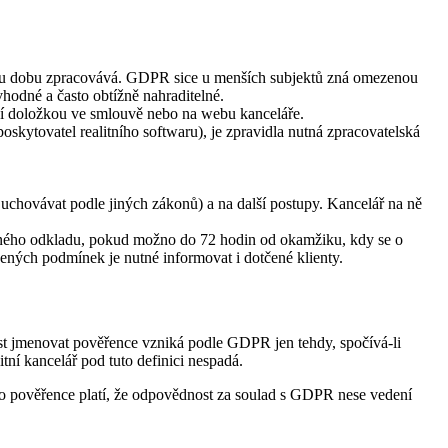
akou dobu zpracovává. GDPR sice u menších subjektů zná omezenou
vhodné a často obtížně nahraditelné.
ační doložkou ve smlouvě nebo na webu kanceláře.
skytovatel realitního softwaru), je zpravidla nutná zpracovatelská
 uchovávat podle jiných zákonů) a na další postupy. Kancelář na ně
čného odkladu, pokud možno do 72 hodin od okamžiku, kdy se o
ených podmínek je nutné informovat i dotčené klienty.
st jmenovat pověřence vzniká podle GDPR jen tehdy, spočívá-li
tní kancelář pod tuto definici nespadá.
ního pověřence platí, že odpovědnost za soulad s GDPR nese vedení