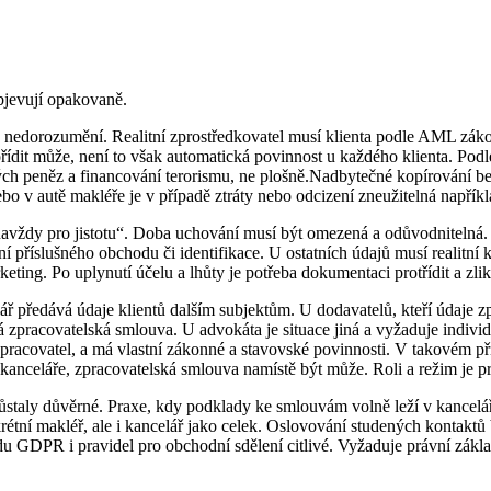
objevují opakovaně.
oj nedorozumění. Realitní zprostředkovatel musí klienta podle AML záko
dit může, není to však automatická povinnost u každého klienta. Pod
ých peněz a financování terorismu, ne plošně.Nadbytečné kopírování b
ebo v autě makléře je v případě ztráty nebo odcizení zneužitelná napří
navždy pro jistotu“. Doba uchování musí být omezená a odůvodnitelná
příslušného obchodu či identifikace. U ostatních údajů musí realitní k
ting. Po uplynutí účelu a lhůty je potřeba dokumentaci protřídit a zlik
ář předává údaje klientů dalším subjektům. U dodavatelů, kteří údaje z
 zpracovatelská smlouva. U advokáta je situace jiná a vyžaduje indivi
 zpracovatel, a má vlastní zákonné a stavovské povinnosti. V takovém 
nceláře, zpracovatelská smlouva namístě být může. Roli a režim je p
aly důvěrné. Praxe, kdy podklady ke smlouvám volně leží v kanceláři 
nkrétní makléř, ale i kancelář jako celek. Oslovování studených konta
edu GDPR i pravidel pro obchodní sdělení citlivé. Vyžaduje právní zákla