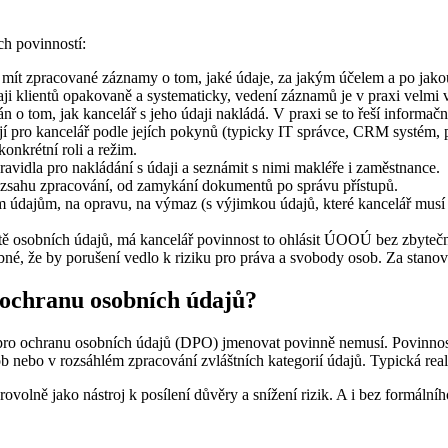
h povinností:
a mít zpracované záznamy o tom, jaké údaje, za jakým účelem a po j
daji klientů opakovaně a systematicky, vedení záznamů je v praxi velmi 
án o tom, jak kancelář s jeho údaji nakládá. V praxi se to řeší inform
jí pro kancelář podle jejích pokynů (typicky IT správce, CRM systém, po
konkrétní roli a režim.
ravidla pro nakládání s údaji a seznámit s nimi makléře i zaměstnance.
rozsahu zpracování, od zamykání dokumentů po správu přístupů.
m údajům, na opravu, na výmaz (s výjimkou údajů, které kancelář musí
átě osobních údajů, má kancelář povinnost to ohlásit ÚOOÚ bez zbyte
né, že by porušení vedlo k riziku pro práva a svobody osob. Za stanov
 ochranu osobních údajů?
nce pro ochranu osobních údajů (DPO) jmenovat povinně nemusí. Povinno
 nebo v rozsáhlém zpracování zvláštních kategorií údajů. Typická reali
ovolně jako nástroj k posílení důvěry a snížení rizik. A i bez formál