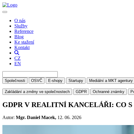
O nás
Služby
Reference
Blog
Ke stažení
Kontakt
CZ
EN
Společnosti
OSVČ
E-shopy
Startupy
Mediální a MKT agentury
Zakládání a změny ve společnostech
GDPR
Ochranné známky
P
GDPR V REALITNÍ KANCELÁŘI: CO S
Autor:
Mgr. Daniel Macek,
12. 06. 2026