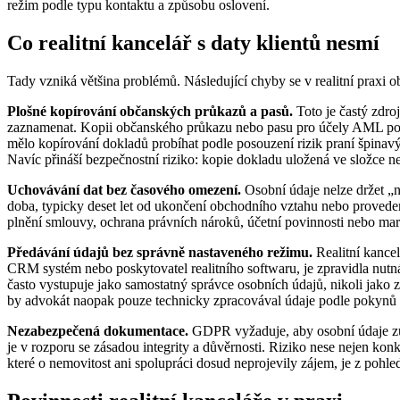
režim podle typu kontaktu a způsobu oslovení.
Co realitní kancelář s daty klientů nesmí
Tady vzniká většina problémů. Následující chyby se v realitní praxi 
Plošné kopírování občanských průkazů a pasů.
Toto je častý zdr
zaznamenat. Kopii občanského průkazu nebo pasu pro účely AML poří
mělo kopírování dokladů probíhat podle posouzení rizik praní špinav
Navíc přináší bezpečnostní riziko: kopie dokladu uložená ve složce n
Uchovávání dat bez časového omezení.
Osobní údaje nelze držet „
doba, typicky deset let od ukončení obchodního vztahu nebo provedení 
plnění smlouvy, ochrana právních nároků, účetní povinnosti nebo marke
Předávání údajů bez správně nastaveného režimu.
Realitní kancel
CRM systém nebo poskytovatel realitního softwaru, je zpravidla nutná
často vystupuje jako samostatný správce osobních údajů, nikoli jako
by advokát naopak pouze technicky zpracovával údaje podle pokynů ka
Nezabezpečená dokumentace.
GDPR vyžaduje, aby osobní údaje zůst
je v rozporu se zásadou integrity a důvěrnosti. Riziko nese nejen ko
které o nemovitost ani spolupráci dosud neprojevily zájem, je z pohl