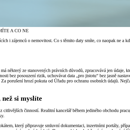
cích i zájemců o nemovitost. Co s těmito daty smíte, co naopak ne a kde r
 má některý ze stanovených právních důvodů, zpracovává jen údaje, kter
osti bez posouzení rizik, uchovávat data „pro jistotu“ bez jasně nasta
a porušení hrozí pokuta od Úřadu pro ochranu osobních údajů. Nejčastě
 než si myslíte
 citlivějších činností. Realitní kancelář během jediného obchodu pracu
ky.
vokátem, který připravuje smluvní dokumentaci, inzertními portály, 