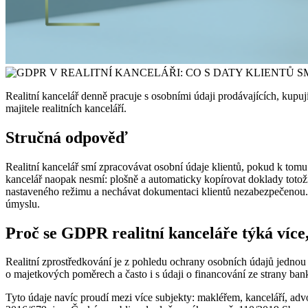
Realitní kancelář denně pracuje s osobními údaji prodávajících, kupují
majitele realitních kanceláří.
Stručná odpověď
Realitní kancelář smí zpracovávat osobní údaje klientů, pokud k tomu
kancelář naopak nesmí: plošně a automaticky kopírovat doklady totožn
nastaveného režimu a nechávat dokumentaci klientů nezabezpečenou. Z
úmyslu.
Proč se GDPR realitní kanceláře týká více,
Realitní zprostředkování je z pohledu ochrany osobních údajů jednou z
o majetkových poměrech a často i s údaji o financování ze strany ban
Tyto údaje navíc proudí mezi více subjekty: makléřem, kanceláří, ad