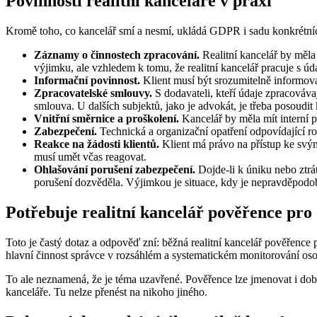
Povinnosti realitní kanceláře v praxi
Kromě toho, co kancelář smí a nesmí, ukládá GDPR i sadu konkrétníc
Záznamy o činnostech zpracování.
Realitní kancelář by měl
výjimku, ale vzhledem k tomu, že realitní kancelář pracuje s ú
Informační povinnost.
Klient musí být srozumitelně informov
Zpracovatelské smlouvy.
S dodavateli, kteří údaje zpracováva
smlouva. U dalších subjektů, jako je advokát, je třeba posoudit 
Vnitřní směrnice a proškolení.
Kancelář by měla mít interní p
Zabezpečení.
Technická a organizační opatření odpovídající 
Reakce na žádosti klientů.
Klient má právo na přístup ke svý
musí umět včas reagovat.
Ohlašování porušení zabezpečení.
Dojde-li k úniku nebo ztr
porušení dozvěděla. Výjimkou je situace, kdy je nepravděpodob
Potřebuje realitní kancelář pověřence pro
Toto je častý dotaz a odpověď zní: běžná realitní kancelář pověře
hlavní činnost správce v rozsáhlém a systematickém monitorování osob
To ale neznamená, že je téma uzavřené. Pověřence lze jmenovat i dobr
kanceláře. Tu nelze přenést na nikoho jiného.