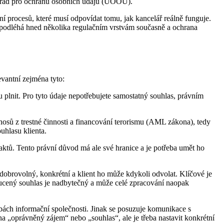
Úřad pro ochranu osobních údajů (ÚOOÚ).
ení procesů, které musí odpovídat tomu, jak kancelář reálně funguje.
y podléhá hned několika regulačním vrstvám současně a ochrana
evantní zejména tyto:
plnit. Pro tyto údaje nepotřebujete samostatný souhlas, právním
nosů z trestné činnosti a financování terorismu (AML zákona), tedy
uhlasu klienta.
aktů. Tento právní důvod má ale své hranice a je potřeba umět ho
obrovolný, konkrétní a klient ho může kdykoli odvolat. Klíčové je
cený souhlas je nadbytečný a může celé zpracování naopak
žbách informační společnosti. Jinak se posuzuje komunikace s
a „oprávněný zájem“ nebo „souhlas“, ale je třeba nastavit konkrétní