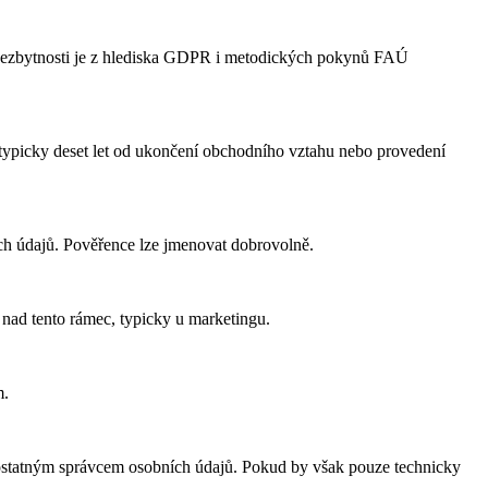
a nezbytnosti je z hlediska GDPR i metodických pokynů FAÚ
typicky deset let od ukončení obchodního vztahu nebo provedení
́ch údajů. Pověřence lze jmenovat dobrovolně.
 nad tento rámec, typicky u marketingu.
m.
ostatným správcem osobních údajů. Pokud by však pouze technicky