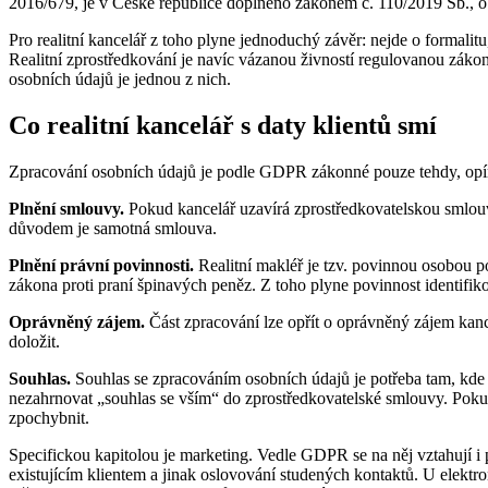
2016/679, je v České republice doplněno zákonem č. 110/2019 Sb.,
Pro realitní kancelář z toho plyne jednoduchý závěr: nejde o formalit
Realitní zprostředkování je navíc vázanou živností regulovanou záko
osobních údajů je jednou z nich.
Co realitní kancelář s daty klientů smí
Zpracování osobních údajů je podle GDPR zákonné pouze tehdy, opírá-l
Plnění smlouvy.
Pokud kancelář uzavírá zprostředkovatelskou smlouvu,
důvodem je samotná smlouva.
Plnění právní povinnosti.
Realitní makléř je tzv. povinnou osobou po
zákona proti praní špinavých peněz. Z toho plyne povinnost identifiko
Oprávněný zájem.
Část zpracování lze opřít o oprávněný zájem kan
doložit.
Souhlas.
Souhlas se zpracováním osobních údajů je potřeba tam, kde z
nezahrnovat „souhlas se vším“ do zprostředkovatelské smlouvy. Pokud
zpochybnit.
Specifickou kapitolou je marketing. Vedle GDPR se na něj vztahují i 
existujícím klientem a jinak oslovování studených kontaktů. U elektr