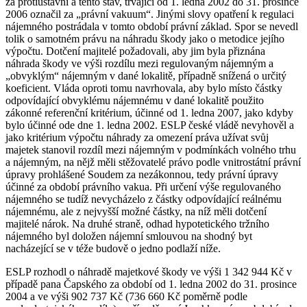
za protiústavní a tento stav, trvající od 1. ledna 2002 do 31. prosince
2006 označil za „právní vakuum“. Jinými slovy opatření k regulaci
nájemného postrádala v tomto období právní základ. Spor se nevedl
tolik o samotném právu na náhradu škody jako o metodice jejího
výpočtu. Dotčení majitelé požadovali, aby jim byla přiznána
náhrada škody ve výši rozdílu mezi regulovaným nájemným a
„obvyklým“ nájemným v dané lokalitě, případně snížená o určitý
koeficient. Vláda oproti tomu navrhovala, aby bylo místo částky
odpovídající obvyklému nájemnému v dané lokalitě použito
zákonné referenční kritérium, účinné od 1. ledna 2007, jako kdyby
bylo účinné ode dne 1. ledna 2002. ESLP české vládě nevyhověl a
jako kritérium výpočtu náhrady za omezení práva užívat svůj
majetek stanovil rozdíl mezi nájemným v podmínkách volného trhu
a nájemným, na nějž měli stěžovatelé právo podle vnitrostátní právní
úpravy prohlášené Soudem za nezákonnou, tedy právní úpravy
účinné za období právního vakua. Při určení výše regulovaného
nájemného se tudíž nevycházelo z částky odpovídající reálnému
nájemnému, ale z nejvyšší možné částky, na níž měli dotčení
majitelé nárok. Na druhé straně, odhad hypotetického tržního
nájemného byl doložen nájemní smlouvou na shodný byt
nacházející se v téže budově o jedno podlaží níže.
ESLP rozhodl o náhradě majetkové škody ve výši 1 342 944 Kč v
případě pana Čapského za období od 1. ledna 2002 do 31. prosince
2004 a ve výši 902 737 Kč (736 660 Kč poměrně podle