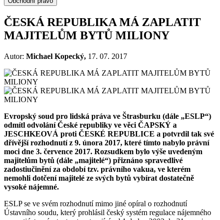
Obchodní právo
ČESKÁ REPUBLIKA MÁ ZAPLATIT
MAJITELŮM BYTŮ MILIONY
Autor:
Michael Kopecký,
17. 07. 2017
Evropský soud pro lidská práva ve Štrasburku (dále „ESLP“)
odmítl odvolání České republiky ve věci ČAPSKÝ a
JESCHKEOVÁ proti ČESKÉ REPUBLICE a potvrdil tak své
dřívější rozhodnutí z 9. února 2017, které tímto nabylo právní
moci dne 3. července 2017. Rozsudkem bylo výše uvedeným
majitelům bytů (dále „majitelé“) přiznáno spravedlivé
zadostiučinění za období tzv. právního vakua, ve kterém
nemohli dotčení majitelé ze svých bytů vybírat dostatečně
vysoké nájemné.
ESLP se ve svém rozhodnutí mimo jiné opíral o rozhodnutí
Ústavního soudu, který prohlásil český systém regulace nájemného