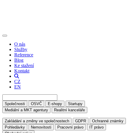
O nás
Služby
Reference
Blog
Ke stažení
Kontakt
CZ
EN
Společnosti
OSVČ
E-shopy
Startupy
Mediální a MKT agentury
Realitní kanceláře
Zakládání a změny ve společnostech
GDPR
Ochranné známky
Pohledávky
Nemovitosti
Pracovní právo
IT právo