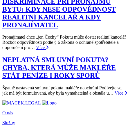
DISKRIMINACE PŘI PRONÁJMU
BYTU: KDY NESE ODPOVĚDNOST
REALITNÍ KANCELÁŘ A KDY
PRONAJÍMATEL
Pronajímatel chce „jen Čechy“ Pokutu může dostat realitní kancelář
Rozbor odpovědnosti podle § 6 zákona o ochraně spotřebitele a
doporučení pro…
Více
NEPLATNÁ SMLUVNÍ POKUTA?
CHYBA, KTERÁ MŮŽE MAKLÉŘE
STÁT PENÍZE I ROKY SPORŮ
Špatně nastavená smluvní pokuta makléře neochrání Podívejte se,
jak má být formulovaná, aby byla vymahatelná a obstála u…
Více
O nás
Služby