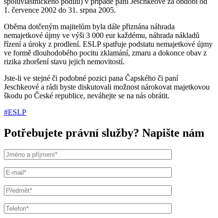
spoluvlastnického podílu) v případě paní Jeschkeové za období od
1. července 2002 do 31. srpna 2005.
Oběma dotčeným majitelům byla dále přiznána náhrada
nemajetkové újmy ve výši 3 000 eur každému, náhrada nákladů
řízení a úroky z prodlení. ESLP spatřuje podstatu nemajetkové újmy
ve formě dlouhodobého pocitu zklamání, zmaru a dokonce obav z
rizika zhoršení stavu jejich nemovitostí.
Jste-li ve stejné či podobné pozici pana Čapského či paní
Jeschkeové a rádi byste diskutovali možnost nárokovat majetkovou
škodu po České republice, neváhejte se na nás obrátit.
#ESLP
Potřebujete právní služby? Napište nám