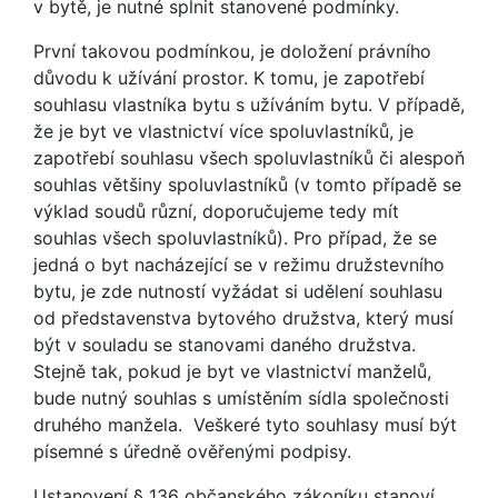
v bytě, je nutné splnit stanovené podmínky.
První takovou podmínkou, je doložení právního
důvodu k užívání prostor. K tomu, je zapotřebí
souhlasu vlastníka bytu s užíváním bytu. V případě,
že je byt ve vlastnictví více spoluvlastníků, je
zapotřebí souhlasu všech spoluvlastníků či alespoň
souhlas většiny spoluvlastníků (v tomto případě se
výklad soudů různí, doporučujeme tedy mít
souhlas všech spoluvlastníků). Pro případ, že se
jedná o byt nacházející se v režimu družstevního
bytu, je zde nutností vyžádat si udělení souhlasu
od představenstva bytového družstva, který musí
být v souladu se stanovami daného družstva.
Stejně tak, pokud je byt ve vlastnictví manželů,
bude nutný souhlas s umístěním sídla společnosti
druhého manžela. Veškeré tyto souhlasy musí být
písemné s úředně ověřenými podpisy.
Ustanovení § 136 občanského zákoníku stanoví