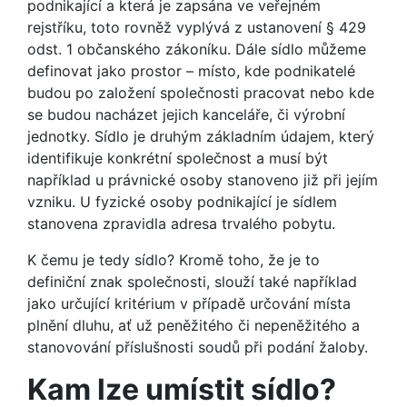
podnikající a která je zapsána ve veřejném
rejstříku, toto rovněž vyplývá z ustanovení § 429
odst. 1 občanského zákoníku. Dále sídlo můžeme
definovat jako prostor – místo, kde podnikatelé
budou po založení společnosti pracovat nebo kde
se budou nacházet jejich kanceláře, či výrobní
jednotky. Sídlo je druhým základním údajem, který
identifikuje konkrétní společnost a musí být
například u právnické osoby stanoveno již při jejím
vzniku. U fyzické osoby podnikající je sídlem
stanovena zpravidla adresa trvalého pobytu.
K čemu je tedy sídlo? Kromě toho, že je to
definiční znak společnosti, slouží také například
jako určující kritérium v případě určování místa
plnění dluhu, ať už peněžitého či nepeněžitého a
stanovování příslušnosti soudů při podání žaloby.
Kam lze umístit sídlo?