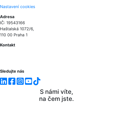
Nastavení cookies
Adresa
IČ: 19543166
Haštalská 1072/6,
110 00 Praha 1
Kontakt
+420 604 873 614
info@macek.legal
Sledujte nás
S námi víte,
na čem jste.
©2020