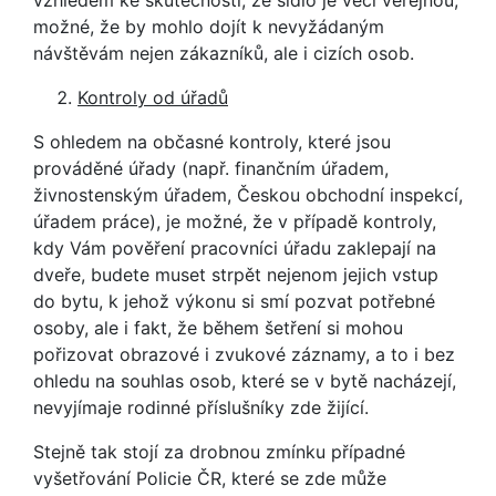
vzhledem ke skutečnosti, že sídlo je věcí veřejnou,
možné, že by mohlo dojít k nevyžádaným
návštěvám nejen zákazníků, ale i cizích osob.
Kontroly od úřadů
S ohledem na občasné kontroly, které jsou
prováděné úřady (např. finančním úřadem,
živnostenským úřadem, Českou obchodní inspekcí,
úřadem práce), je možné, že v případě kontroly,
kdy Vám pověření pracovníci úřadu zaklepají na
dveře, budete muset strpět nejenom jejich vstup
do bytu, k jehož výkonu si smí pozvat potřebné
osoby, ale i fakt, že během šetření si mohou
pořizovat obrazové i zvukové záznamy, a to i bez
ohledu na souhlas osob, které se v bytě nacházejí,
nevyjímaje rodinné příslušníky zde žijící.
Stejně tak stojí za drobnou zmínku případné
vyšetřování Policie ČR, které se zde může