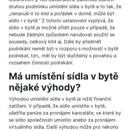
druhou podmínku umístění sídla v bytě a to tak, že
„
nenaruší-li to klid a pořádek v domě, může být
sídlo i v bytě
.“ Z tohoto ustanovení vyplývá, že
sídlo v bytě je možné zřídit pouze v případě, že
nebude žádným způsobem narušovat soužití se
sousedy, celkový klid aj. Dále by předmět
podnikání neměl být v rozporu s možností v bytě
podnikat, tzn., měl by být slučitelný s povahou a
rozsahem činnosti podnikání.
Má umístění sídla v bytě
nějaké výhody?
Výhodou umístění sídla v bytě je nižší finanční
zatížení. V případě, že sídlo umístíte v bytě,
ušetříte peníze za pronájem kanceláře, ve které by
se sídlo společnosti umístilo anebo za pronájem
virtuálního sídla. Další výhodou může pro někoho