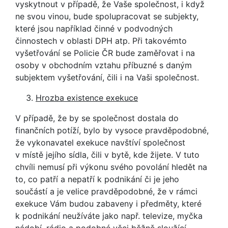
vyskytnout v případě, že Vaše společnost, i když
ne svou vinou, bude spolupracovat se subjekty,
které jsou například činné v podvodných
činnostech v oblasti DPH atp. Při takovémto
vyšetřování se Policie ČR bude zaměřovat i na
osoby v obchodním vztahu příbuzné s daným
subjektem vyšetřování, čili i na Vaši společnost.
Hrozba existence exekuce
V případě, že by se společnost dostala do
finančních potíží, bylo by vysoce pravděpodobné,
že vykonavatel exekuce navštíví společnost
v místě jejího sídla, čili v bytě, kde žijete. V tuto
chvíli nemusí při výkonu svého povolání hledět na
to, co patří a nepatří k podnikání či je jeho
součástí a je velice pravděpodobné, že v rámci
exekuce Vám budou zabaveny i předměty, které
k podnikání neužíváte jako např. televize, myčka