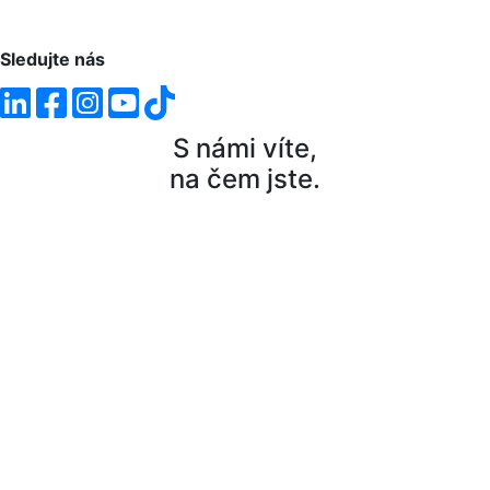
info@macek.legal
Sledujte nás
S námi víte,
na čem jste.
©2020
Design by RVLT