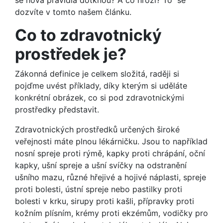
se nová pravidla dotknou? A co hrozí? To se
dozvíte v tomto našem článku.
Co to zdravotnický
prostředek je?
Zákonná definice je celkem složitá, raději si
pojďme uvést příklady, díky kterým si uděláte
konkrétní obrázek, co si pod zdravotnickými
prostředky představit.
Zdravotnických prostředků určených široké
veřejnosti máte plnou lékárničku. Jsou to například
nosní spreje proti rýmě, kapky proti chrápání, oční
kapky, ušní spreje a ušní svíčky na odstranění
ušního mazu, různé hřejivé a hojivé náplasti, spreje
proti bolesti, ústní spreje nebo pastilky proti
bolesti v krku, sirupy proti kašli, přípravky proti
kožním plísním, krémy proti ekzémům, vodičky pro