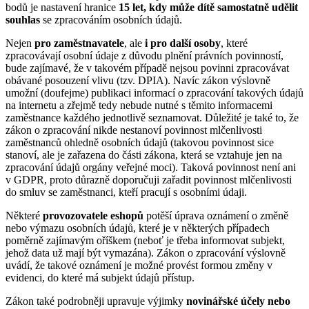
bodů je nastavení hranice
15 let, kdy může dítě samostatně udělit
souhlas
se zpracováním osobních údajů.
Nejen
pro zaměstnavatele
, ale
i pro další osoby
, které
zpracovávají osobní údaje z důvodu plnění právních povinností,
bude zajímavé, že v takovém případě nejsou povinni zpracovávat
obávané posouzení vlivu (tzv. DPIA). Navíc zákon výslovně
umožní (doufejme) publikaci informací o zpracování takových údajů
na internetu a zřejmě tedy nebude nutné s těmito informacemi
zaměstnance každého jednotlivě seznamovat. Důležité je také to, že
zákon o zpracování nikde nestanoví povinnost mlčenlivosti
zaměstnanců ohledně osobních údajů (takovou povinnost sice
stanoví, ale je zařazena do části zákona, která se vztahuje jen na
zpracování údajů orgány veřejné moci). Taková povinnost není ani
v GDPR, proto důrazně doporučuji zařadit povinnost mlčenlivosti
do smluv se zaměstnanci, kteří pracují s osobními údaji.
Některé
provozovatele eshopů
potěší úprava oznámení o změně
nebo výmazu osobních údajů, které je v některých případech
poměrně zajímavým oříškem (neboť je třeba informovat subjekt,
jehož data už mají být vymazána). Zákon o zpracování výslovně
uvádí, že takové oznámení je možné provést formou změny v
evidenci, do které má subjekt údajů přístup.
Zákon také podrobněji upravuje výjimky
novinářské účely nebo