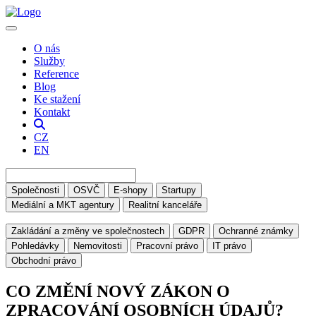
O nás
Služby
Reference
Blog
Ke stažení
Kontakt
CZ
EN
Společnosti
OSVČ
E-shopy
Startupy
Mediální a MKT agentury
Realitní kanceláře
Zakládání a změny ve společnostech
GDPR
Ochranné známky
Pohledávky
Nemovitosti
Pracovní právo
IT právo
Obchodní právo
CO ZMĚNÍ NOVÝ ZÁKON O
ZPRACOVÁNÍ OSOBNÍCH ÚDAJŮ?