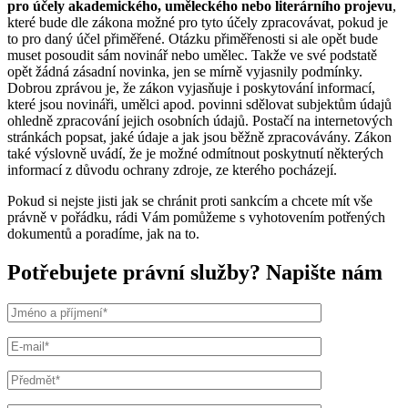
pro účely akademického, uměleckého nebo literárního projevu
,
které bude dle zákona možné pro tyto účely zpracovávat, pokud je
to pro daný účel přiměřené. Otázku přiměřenosti si ale opět bude
muset posoudit sám novinář nebo umělec. Takže ve své podstatě
opět žádná zásadní novinka, jen se mírně vyjasnily podmínky.
Dobrou zprávou je, že zákon vyjasňuje i poskytování informací,
které jsou novináři, umělci apod. povinni sdělovat subjektům údajů
ohledně zpracování jejich osobních údajů. Postačí na internetových
stránkách popsat, jaké údaje a jak jsou běžně zpracovávány. Zákon
také výslovně uvádí, že je možné odmítnout poskytnutí některých
informací z důvodu ochrany zdroje, ze kterého pocházejí.
Pokud si nejste jisti jak se chránit proti sankcím a chcete mít vše
právně v pořádku, rádi Vám pomůžeme s vyhotovením potřených
dokumentů a poradíme, jak na to.
Potřebujete právní služby? Napište nám