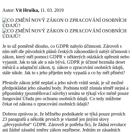
Autor:
Vít Hruška,
11. 03. 2019
Je to už poměrně dlouho, co GDPR nabylo účinnosti. Zároveň s
ním měl dle původních plánů českých zákonodárců nabýt účinnosti i
zákon, který měl pomoci GDPR v některých otázkách upřesnit nebo
vyjasnit. Jak to tak ale u nás bývá, GDPR je účinné bezmála deset
měsíců a adaptační zákon, tj. zákon o zpracování osobních údajů,
stále nikde. Jak to s jeho přijetím tedy vypadá a co by měl přinést?
Přestože zákon ještě neplatí a jeho návrh vrátil senát, je už možné
předpokládat jeho zásadní body. Podstata totiž zůstala téměř stejná a
připomínky (pozměňovací návrhy) senátu se týkají více méně pouze
fungování Úřadu pro ochranu osobních údajů. Co tedy můžeme
čekat od zákona o zpracování osobních údajů?
Dobrou zprávou je, že běžného podnikatele se týká pouze prvních
23 paragrafů a několik prvních je vlastně jen jinými slovy
„převyprávěné“ GDPR. Zároveň je potřeba říci, že žádná revoluce
ani žádné zásadní změny zákon nepřinese. Jedním ze zásadních