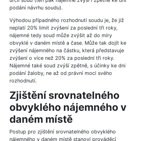
určil soud (ten pak nájemné zvýší i zpětně ke dni
podání návrhu soudu).
Výhodou případného rozhodnutí soudu je, že již
neplatí 20% limit zvýšení za poslední tři roky,
nájemné tedy soud může zvýšit až do míry
obvyklé v daném místě a čase. Může tak dojít ke
zvýšení nájemného na částku, která představuje
zvýšení o více než 20% za poslední tři roky.
Nájemné také soud zvýší zpětně, s účinky ke dni
podání žaloby, ne až od právní moci svého
rozhodnutí.
Zjištění srovnatelného
obvyklého nájemného v
daném místě
Postup pro zjištění srovnatelného obvyklého
nájemného v daném místě stanoví prováděcí