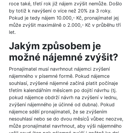
roce také, třetí rok již nájem zvýšit nemůže. Došlo
by totiž k navýšení o více než 20% za 3 roky.
Pokud je tedy nájem 10.000,- Kč, pronajímatel jej
může zvýšit maximálně o 2.000,- Kč v průběhu tří
let.
Jakým způsobem je
možné nájemné zvýšit?
Pronajímatel musí navrhnout nájemci zvýšení
nájemného v písemné formě. Pokud nájemce
souhlasí, zvýšené nájemné začíná platit počínaje
třetím kalendářním měsícem po dojití návrhu (tj.
pokud nájemce obdrží návrh na zvýšení v lednu,
zvýšení nájemného je účinné od dubna). Pokud
nájemce sdělí pronajímateli, že se zvýšením
nesouhlasí nebo se do dvou měsíců vůbec neozve,
může pronajímatel navrhnout, aby výši nájemného