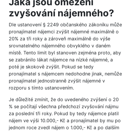
Jaká jsou omezení
zvyšování nájemného?
Dle ustanovení § 2249 občanského zákoníku může
pronajímatel nájemci zvýšit nájemné maximálně o
20% za tři roky a zároveň maximálně do výše
srovnatelného nájemného obvyklého v daném
místě. Tento limit byl stanoven zejména proto, aby
se zabránilo lákat nájemce na nízké nájemné, a
poté je skokově zvýšit. Pokud se tedy
pronajímatel s nájemcem nedohodne jinak, nemůže
pronajímatel jednostranně zvýšit nájemné v
rozporu s tímto ustanovením.
Je důležité zmínit, že do uvedeného zvýšení o 20
% se počítají všechna předchozí zvyšování nájmu
za poslední tři roky. Pokud by tedy nájemce platil
nájem ve výši 10.000,- Kč a pronajímatel by mu po
jednom roce zvedl nájem o 1.000,- Kč a po dalším