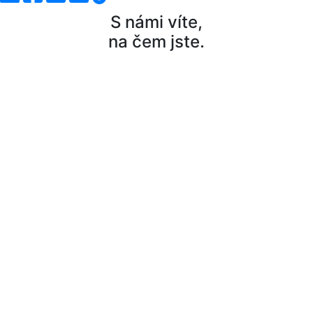
S námi víte,
na čem jste.
©2020
Design by RVLT