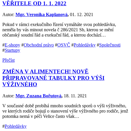
VĚŘITELE OD 1. 1. 2022
Autor:
Mgr. Veronika Kaplanová
,
01. 12. 2021
Pokud v rámci exekučního řízení vymáháte svou pohledávku,
neměla by vás minout novela č 286/2021 Sb, kterou se mění
občanský soudní řád a exekuční řád, a kterou dochází…
#
E-shopy
#
Obchodní právo
#
OSVČ
#
Pohledávky
#
Společnosti
#
Startupy
Přečíst
ZMĚNA V ALIMENTECH! NOVĚ
PŘIPRAVOVANÉ TABULKY PRO VÝŠI
VÝŽIVNÉHO
Autor:
Mgr. Zuzana Bořutová
,
18. 11. 2021
V současné době probíhá mnoho soudních sporů o výši výživného,
ve kterých rodiče bojují o stanovení výše výživného pro rodiče, jenž
potomka nemá v péči Velice často však…
#
Pohledávky