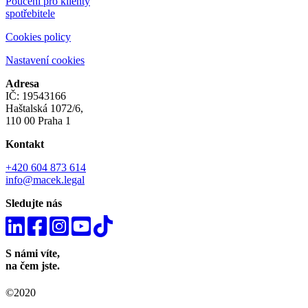
Poučení pro klienty
spotřebitele
Cookies policy
Nastavení cookies
Adresa
IČ: 19543166
Haštalská 1072/6,
110 00 Praha 1
Kontakt
+420 604 873 614
info@macek.legal
Sledujte nás
S námi víte,
na čem jste.
©2020