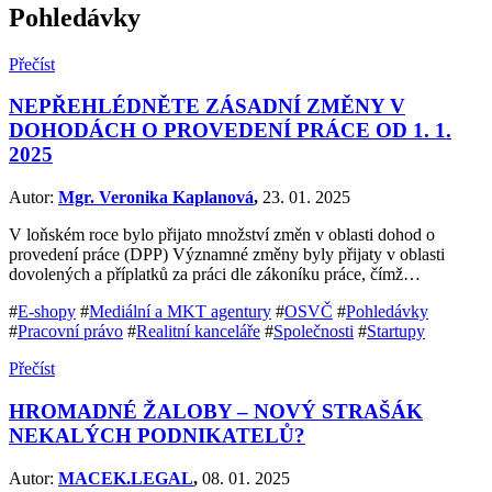
Pohledávky
Přečíst
NEPŘEHLÉDNĚTE ZÁSADNÍ ZMĚNY V
DOHODÁCH O PROVEDENÍ PRÁCE OD 1. 1.
2025
Autor:
Mgr. Veronika Kaplanová
,
23. 01. 2025
V loňském roce bylo přijato množství změn v oblasti dohod o
provedení práce (DPP) Významné změny byly přijaty v oblasti
dovolených a příplatků za práci dle zákoníku práce, čímž…
#
E-shopy
#
Mediální a MKT agentury
#
OSVČ
#
Pohledávky
#
Pracovní právo
#
Realitní kanceláře
#
Společnosti
#
Startupy
Přečíst
HROMADNÉ ŽALOBY – NOVÝ STRAŠÁK
NEKALÝCH PODNIKATELŮ?
Autor:
MACEK.LEGAL
,
08. 01. 2025