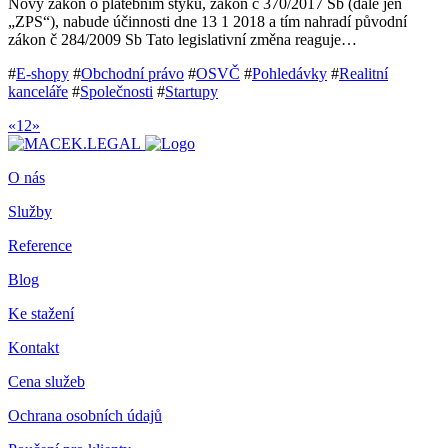
Nový zákon o platebním styku, zákon č 370/2017 Sb (dále jen
„ZPS“), nabude účinnosti dne 13 1 2018 a tím nahradí původní
zákon č 284/2009 Sb Tato legislativní změna reaguje…
#
E-shopy
#
Obchodní právo
#
OSVČ
#
Pohledávky
#
Realitní
kanceláře
#
Společnosti
#
Startupy
«
1
2
»
O nás
Služby
Reference
Blog
Ke stažení
Kontakt
Cena služeb
Ochrana osobních údajů