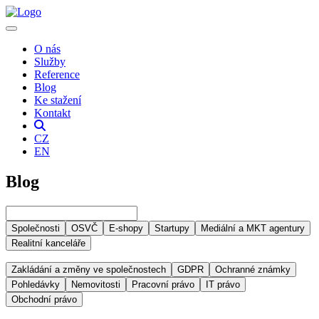
O nás
Služby
Reference
Blog
Ke stažení
Kontakt
CZ
EN
Blog
Společnosti
OSVČ
E-shopy
Startupy
Mediální a MKT agentury
Realitní kanceláře
Zakládání a změny ve společnostech
GDPR
Ochranné známky
Pohledávky
Nemovitosti
Pracovní právo
IT právo
Obchodní právo