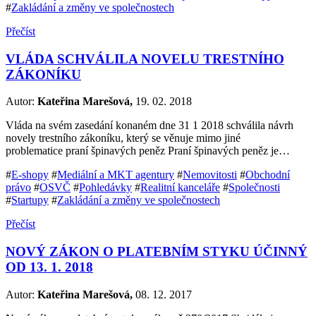
#
Zakládání a změny ve společnostech
Přečíst
VLÁDA SCHVÁLILA NOVELU TRESTNÍHO
ZÁKONÍKU
Autor:
Kateřina Marešová,
19. 02. 2018
Vláda na svém zasedání konaném dne 31 1 2018 schválila návrh
novely trestního zákoníku, který se věnuje mimo jiné
problematice praní špinavých peněz Praní špinavých peněz je…
#
E-shopy
#
Mediální a MKT agentury
#
Nemovitosti
#
Obchodní
právo
#
OSVČ
#
Pohledávky
#
Realitní kanceláře
#
Společnosti
#
Startupy
#
Zakládání a změny ve společnostech
Přečíst
NOVÝ ZÁKON O PLATEBNÍM STYKU ÚČINNÝ
OD 13. 1. 2018
Autor:
Kateřina Marešová,
08. 12. 2017