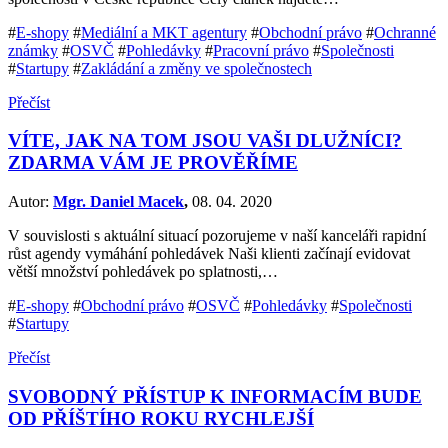
#
E-shopy
#
Mediální a MKT agentury
#
Obchodní právo
#
Ochranné
známky
#
OSVČ
#
Pohledávky
#
Pracovní právo
#
Společnosti
#
Startupy
#
Zakládání a změny ve společnostech
Přečíst
VÍTE, JAK NA TOM JSOU VAŠI DLUŽNÍCI?
ZDARMA VÁM JE PROVĚŘÍME
Autor:
Mgr. Daniel Macek
,
08. 04. 2020
V souvislosti s aktuální situací pozorujeme v naší kanceláři rapidní
růst agendy vymáhání pohledávek Naši klienti začínají evidovat
větší množství pohledávek po splatnosti,…
#
E-shopy
#
Obchodní právo
#
OSVČ
#
Pohledávky
#
Společnosti
#
Startupy
Přečíst
SVOBODNÝ PŘÍSTUP K INFORMACÍM BUDE
OD PŘÍŠTÍHO ROKU RYCHLEJŠÍ