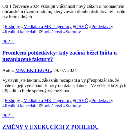
Od 1 července 2024 vstoupil v účinnost nový zákon o hromadném
občanském řízení soudním, který zavádí dlouho diskutovaný institut
tzv hromadných…
#
E-shopy
#
Mediální a MKT agentury
#
OSVČ
#
Pohledávky
#
Realitní kanceláře
#
Společnosti
#
Startupy
Přečíst
Promlčení pohledávky: kdy začíná běžet lhůta u
nezaplacené faktury?
Autor:
MACEK.LEGAL
,
29. 07. 2024
Vystavili jste fakturu, zákazník nezaplatil a vy předpokládáte, že
máte na její vymáhání tři roky od data splatnosti Ve většině běžných
případů to bude správný výchozí bod…
#
E-shopy
#
Mediální a MKT agentury
#
OSVČ
#
Pohledávky
#
Realitní kanceláře
#
Společnosti
#
Startupy
Přečíst
ZMĚNY V EXEKUCÍCH Z POHLEDU