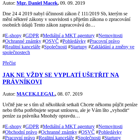
Autor:
Mgr. Daniel Macek
,
09. 09. 2019
Dne 24 4 2019 nabyl účinnosti zákon č 111/2019 Sb, kterým se
mění některé zákony v souvislosti s přijetím zákona o zpracování
osobních údajů Tento zákon zapracovává do…
#
E-shopy
#
GDPR
#
Mediální a MKT agentury
#
Nemovitosti
#
Ochranné známky
#
OSVČ
#
Pohledávky
#
Pracovní právo
#
Realitní kanceláře
#
Společnosti
#
Startupy
#
Zakládání a změny ve
společnostech
Přečíst
JAK NE VŽDY SE VYPLATÍ UŠETŘIT NA
PRÁVNÍKOVI
Autor:
MACEK.LEGAL
,
08. 07. 2019
Určitě jste se s tím už několikrát setkali Chcete někomu půjčit peníze
nebo třeba potřebujete sepsat smlouvu, ale je Vám líto „vyhodit“
peníze za právníka Mnohdy opravdu…
#
E-shopy
#
GDPR
#
Mediální a MKT agentury
#
Nemovitosti
#
Obchodní právo
#
Ochranné známky
#
OSVČ
#
Pohledávky
#
Pracovní právo
#
Realitní kanceláře
#
Společnosti
#
Startupy