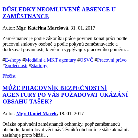
DŮSLEDKY NEOMLUVENÉ ABSENCE U
ZAMĚSTNANCE
Autor:
Mgr. Kateřina Marešová,
31. 01. 2017
Zaměstnanec je podle zákoníku práce povinen konat práci podle
pracovní smlouvy osobně a podle pokynů zaměstnavatele a
dodržovat povinnosti, které mu vyplývají z pracovního poměru…
#
E-shopy
#
Mediální a MKT agentury
#
OSVČ
#
Pracovní právo
#
Společnosti
#
Startupy
Přečíst
MŮŽE PRACOVNÍK BEZPEČNOSTNÍ
AGENTURY PO VÁS POŽADOVAT UKÁZÁNÍ
OBSAHU TAŠEK?
Autor:
Mgr. Daniel Macek
,
18. 01. 2017
Otázka oprávnění zaměstnanců ochranky, popř zaměstnanců
obchodu, kontrolovat věci návštěvníků obchodů je stále aktuální a
zasluhuje proto bližší…