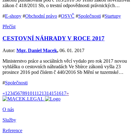
zákon č 418/2011 Sb, o trestní odpovědnosti právnických…
#
E-shopy
#
Obchodní právo
#
OSVČ
#
Společnosti
#
Startupy
Přečíst
CESTOVNÍ NÁHRADY V ROCE 2017
Autor:
Mgr. Daniel Macek
,
06. 01. 2017
Ministerstvo práce a sociálních věcí vydalo pro rok 2017 novou
vyhlášku o cestovních náhradách Ve Sbírce zákonů vyšla 23
prosince 2016 pod číslem č 440/2016 Sb Mění se tuzemské…
#
Společnosti
«
1
2
3
4
5
6
7
8
9
10
11
12
13
14
15
16
17
»
O nás
Služby
Reference