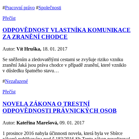
#
Pracovní právo
#
Společnosti
Přečíst
ODPOVĚDNOST VLASTNÍKA KOMUNIKACE
ZA ZRANĚNÍ CHODCE
Autor:
Vít Hruška,
18. 01. 2017
Se sněžením a zledovatělými cestami se zvyšuje riziko vzniku
zranění Jaká jsou práva chodce v případě zranění, které vzniklo
v důsledku špatného stavu…
#
Nezařazené
Přečíst
NOVELA ZÁKONA O TRESTNÍ
ODPOVĚDNOSTI PRÁVNICKÝCH OSOB
Autor:
Kateřina Marešová,
09. 01. 2017
1 prosince 2016 nabyla účinnosti novela, která byla ve Sbírce
zákonů publikována pod č 183/2016 Sb Tento zákon novelizoval