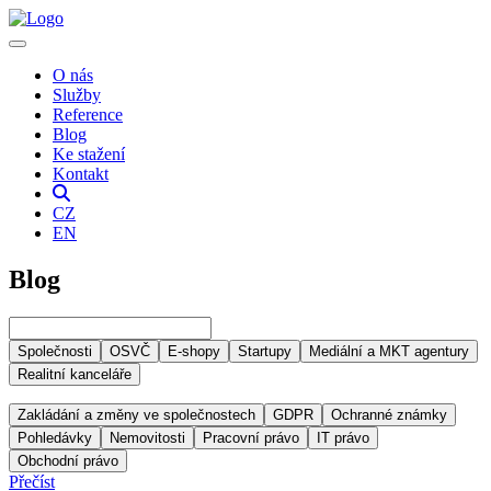
O nás
Služby
Reference
Blog
Ke stažení
Kontakt
CZ
EN
Blog
Společnosti
OSVČ
E-shopy
Startupy
Mediální a MKT agentury
Realitní kanceláře
Zakládání a změny ve společnostech
GDPR
Ochranné známky
Pohledávky
Nemovitosti
Pracovní právo
IT právo
Obchodní právo
Přečíst