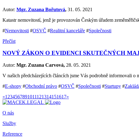
Autor:
Mgr. Zuzana Bořutová
,
31. 05. 2021
Katastr nemovitostí, jenž je provozován Českým úřadem zeměměřičs
#
Nemovitosti
#
OSVČ
#
Realitní kanceláře
#
Společnosti
Přečíst
NOVÝ ZÁKON O EVIDENCI SKUTEČNÝCH MAJ
Autor:
Mgr. Zuzana Carvová,
28. 05. 2021
V našich předcházejících článcích jsme Vás podrobně informovali o 
#
E-shopy
#
Obchodní právo
#
OSVČ
#
Společnosti
#
Startupy
#
Zaklád
«
1
2
3
4
5
6
7
8
9
10
11
12
13
14
15
16
17
»
O nás
Služby
Reference