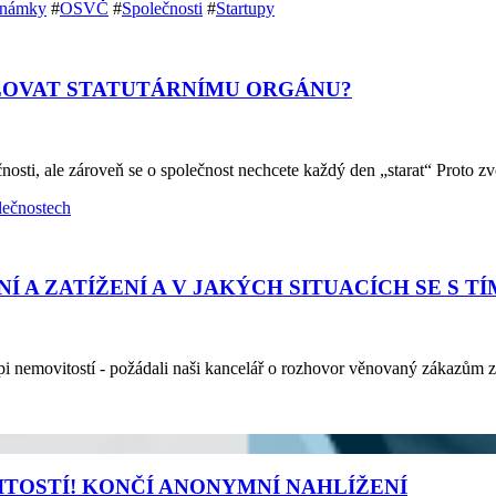
známky
#
OSVČ
#
Společnosti
#
Startupy
LOVAT STATUTÁRNÍMU ORGÁNU?
osti, ale zároveň se o společnost nechcete každý den „starat“ Proto zv
lečnostech
Í A ZATÍŽENÍ A V JAKÝCH SITUACÍCH SE S 
upi nemovitostí - požádali naši kancelář o rozhovor věnovaný zákazům 
TOSTÍ! KONČÍ ANONYMNÍ NAHLÍŽENÍ