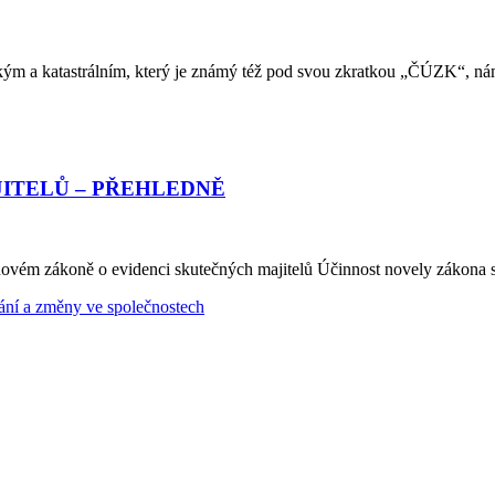
kým a katastrálním, který je známý též pod svou zkratkou „ČÚZK“, n
ITELŮ – PŘEHLEDNĚ
novém zákoně o evidenci skutečných majitelů Účinnost novely zákona s
ání a změny ve společnostech