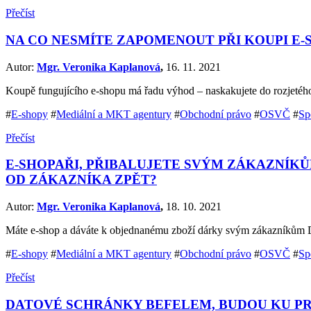
Přečíst
NA CO NESMÍTE ZAPOMENOUT PŘI KOUPI E-
Autor:
Mgr. Veronika Kaplanová
,
16. 11. 2021
Koupě fungujícího e-shopu má řadu výhod – naskakujete do rozjetéh
#
E-shopy
#
Mediální a MKT agentury
#
Obchodní právo
#
OSVČ
#
Sp
Přečíst
E-SHOPAŘI, PŘIBALUJETE SVÝM ZÁKAZNÍKŮ
OD ZÁKAZNÍKA ZPĚT?
Autor:
Mgr. Veronika Kaplanová
,
18. 10. 2021
Máte e-shop a dáváte k objednanému zboží dárky svým zákazníkům D
#
E-shopy
#
Mediální a MKT agentury
#
Obchodní právo
#
OSVČ
#
Sp
Přečíst
DATOVÉ SCHRÁNKY BEFELEM, BUDOU KU P