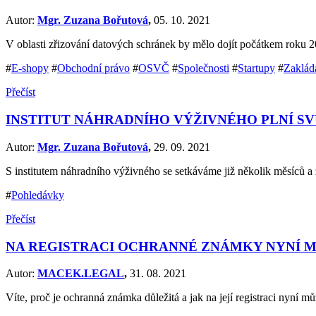
Autor:
Mgr. Zuzana Bořutová
,
05. 10. 2021
V oblasti zřizování datových schránek by mělo dojít počátkem rok
#
E-shopy
#
Obchodní právo
#
OSVČ
#
Společnosti
#
Startupy
#
Zaklád
Přečíst
INSTITUT NÁHRADNÍHO VÝŽIVNÉHO PLNÍ SV
Autor:
Mgr. Zuzana Bořutová
,
29. 09. 2021
S institutem náhradního výživného se setkáváme již několik měsíců a 
#
Pohledávky
Přečíst
NA REGISTRACI OCHRANNÉ ZNÁMKY NYNÍ 
Autor:
MACEK.LEGAL
,
31. 08. 2021
Víte, proč je ochranná známka důležitá a jak na její registraci nyní