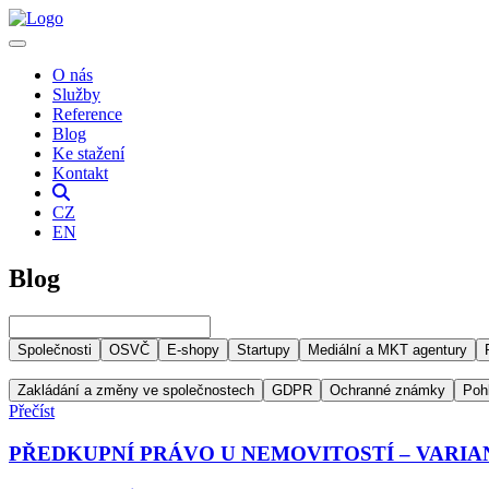
O nás
Služby
Reference
Blog
Ke stažení
Kontakt
CZ
EN
Blog
Společnosti
OSVČ
E-shopy
Startupy
Mediální a MKT agentury
Zakládání a změny ve společnostech
GDPR
Ochranné známky
Poh
Přečíst
PŘEDKUPNÍ PRÁVO U NEMOVITOSTÍ – VARIAN