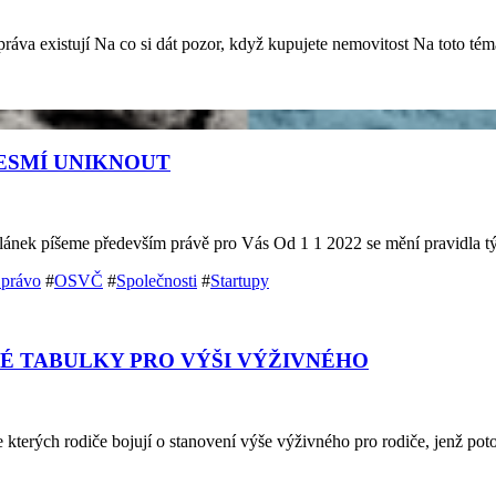
ráva existují Na co si dát pozor, když kupujete nemovitost Na toto
ESMÍ UNIKNOUT
 článek píšeme především právě pro Vás Od 1 1 2022 se mění pravidla t
 právo
#
OSVČ
#
Společnosti
#
Startupy
É TABULKY PRO VÝŠI VÝŽIVNÉHO
kterých rodiče bojují o stanovení výše výživného pro rodiče, jenž po