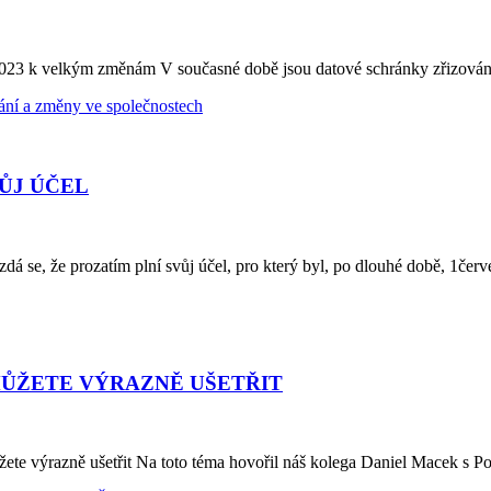
u 2023 k velkým změnám V současné době jsou datové schránky zřizo
ání a změny ve společnostech
ŮJ ÚČEL
zdá se, že prozatím plní svůj účel, pro který byl, po dlouhé době, 1č
MŮŽETE VÝRAZNĚ UŠETŘIT
 můžete výrazně ušetřit Na toto téma hovořil náš kolega Daniel Macek s