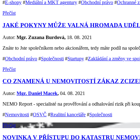
#
E-shopy
#
Mediální a MKT agentury
#
Obchodní právo
#
Ochranné 
Přečíst
JAKÉ POKYNY MŮŽE VALNÁ HROMADA UDĚ
Autor:
Mgr. Zuzana Burdová,
18. 08. 2021
Znáte to Jste společníkem nebo akcionářem, tedy máte podíl na společn
#
Obchodní právo
#
Společnosti
#
Startupy
#
Zakládání a změny ve spo
Přečíst
CO ZNAMENÁ U NEMOVITOSTÍ ZÁKAZ ZCIZEN
Autor:
Mgr. Daniel Macek
,
04. 08. 2021
NEMO Report - specialisté na prověřování a odhalování rizik při ko
#
Nemovitosti
#
OSVČ
#
Realitní kanceláře
#
Společnosti
Přečíst
NOVINKA V PŘÍSTUPU DO KATASTRU NEMOVI