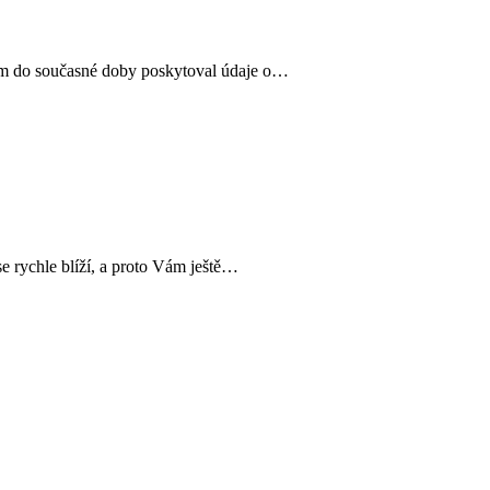
ám do současné doby poskytoval údaje o…
e rychle blíží, a proto Vám ještě…