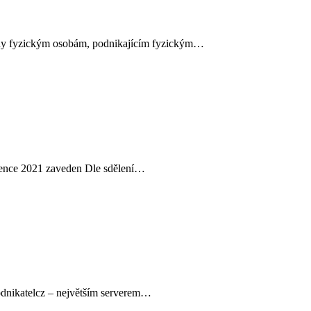
vány fyzickým osobám, podnikajícím fyzickým…
ervence 2021 zaveden Dle sdělení…
 Podnikatelcz – největším serverem…