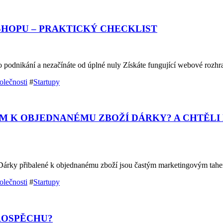
SHOPU – PRAKTICKÝ CHECKLIST
o podnikání a nezačínáte od úplné nuly Získáte fungující webové rozh
olečnosti
#
Startupy
M K OBJEDNANÉMU ZBOŽÍ DÁRKY? A CHTĚLI 
árky přibalené k objednanému zboží jsou častým marketingovým tahem
olečnosti
#
Startupy
ROSPĚCHU?