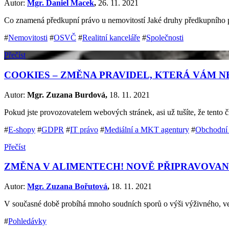
Autor:
Mgr. Daniel Macek
,
26. 11. 2021
Co znamená předkupní právo u nemovitostí Jaké druhy předkupního p
#
Nemovitosti
#
OSVČ
#
Realitní kanceláře
#
Společnosti
Přečíst
COOKIES – ZMĚNA PRAVIDEL, KTERÁ VÁM N
Autor:
Mgr. Zuzana Burdová,
18. 11. 2021
Pokud jste provozovatelem webových stránek, asi už tušíte, že tento
#
E-shopy
#
GDPR
#
IT právo
#
Mediální a MKT agentury
#
Obchodní
Přečíst
ZMĚNA V ALIMENTECH! NOVĚ PŘIPRAVOVAN
Autor:
Mgr. Zuzana Bořutová
,
18. 11. 2021
V současné době probíhá mnoho soudních sporů o výši výživného, ve 
#
Pohledávky