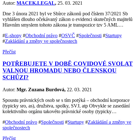
Autor:
MACEK.LEGAL
,
25. 03. 2021
Dne 3 února 2021 byl ve Sbírce zákonů pod číslem 37/2021 Sb
vyhlášen dlouho očekávaný zákon o evidenci skutečných majitelů
Hlavním smyslem tohoto zákona je transpozice tzv 5 AML…
#
E-shopy
#
Obchodní právo
#
OSVČ
#
Společnosti
#
Startupy
#
Zakládání a změny ve společnostech
Přečíst
POTŘEBUJETE V DOBĚ COVIDOVÉ SVOLAT
VALNOU HROMADU NEBO ČLENSKOU
SCHŮZI?
Autor:
Mgr. Zuzana Burdová,
22. 03. 2021
Spoustu právnických osob se s tím potýká – obchodní korporace
(typicky sro, as), družstva, spolky, SVJ, atp Obvykle se zasedání
kolektivního orgánu takovéto právnické osoby (typicky…
#
Obchodní právo
#
Společnosti
#
Startupy
#
Zakládání a změny ve
společnostech
Přečíst