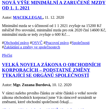
NOVÁ VÝŠE MINIMÁLNÍ A ZARUČENÉ MZDY
OD 1. 1. 2021
Autor:
MACEK.LEGAL
,
11. 12. 2020
Minimální mzda se s účinností od 1 1 2021 zvyšuje na 15200 Kč
měsíčně Pro srovnání, minimální mzda pro rok 2020 činí 14600 Kč,
minimální mzda se tedy zvyšuje o 600 Kč…
#
Obchodní právo
#
OSVČ
#
Pracovní právo
#
Společnosti
#
Zakládání a změny ve společnostech
Přečíst
VELKÁ NOVELA ZÁKONA O OBCHODNÍCH
KORPORACÍCH – PODSTATNÉ ZMĚNY
TÝKAJÍCÍ SE ORGÁNŮ SPOLEČNOSTÍ
Autor:
Mgr. Zuzana Burdová,
10. 12. 2020
V rámci našeho prvního článku ze série článků o velké novele
zákona obchodních korporací jsme Vás rámcově seznámili se
změnami, které obchodní společnosti čekají…