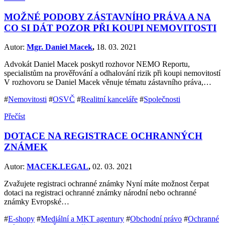
MOŽNÉ PODOBY ZÁSTAVNÍHO PRÁVA A NA
CO SI DÁT POZOR PŘI KOUPI NEMOVITOSTI
Autor:
Mgr. Daniel Macek
,
18. 03. 2021
Advokát Daniel Macek poskytl rozhovor NEMO Reportu,
specialistům na prověřování a odhalování rizik při koupi nemovitostí
V rozhovoru se Daniel Macek věnuje tématu zástavního práva,…
#
Nemovitosti
#
OSVČ
#
Realitní kanceláře
#
Společnosti
Přečíst
DOTACE NA REGISTRACE OCHRANNÝCH
ZNÁMEK
Autor:
MACEK.LEGAL
,
02. 03. 2021
Zvažujete registraci ochranné známky Nyní máte možnost čerpat
dotaci na registraci ochranné známky národní nebo ochranné
známky Evropské…
#
E-shopy
#
Mediální a MKT agentury
#
Obchodní právo
#
Ochranné