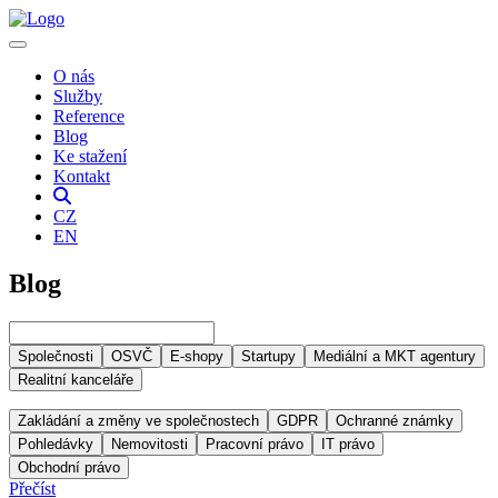
O nás
Služby
Reference
Blog
Ke stažení
Kontakt
CZ
EN
Blog
Společnosti
OSVČ
E-shopy
Startupy
Mediální a MKT agentury
Realitní kanceláře
Zakládání a změny ve společnostech
GDPR
Ochranné známky
Pohledávky
Nemovitosti
Pracovní právo
IT právo
Obchodní právo
Přečíst