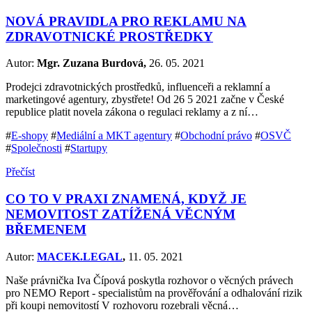
NOVÁ PRAVIDLA PRO REKLAMU NA
ZDRAVOTNICKÉ PROSTŘEDKY
Autor:
Mgr. Zuzana Burdová,
26. 05. 2021
Prodejci zdravotnických prostředků, influenceři a reklamní a
marketingové agentury, zbystřete! Od 26 5 2021 začne v České
republice platit novela zákona o regulaci reklamy a z ní…
#
E-shopy
#
Mediální a MKT agentury
#
Obchodní právo
#
OSVČ
#
Společnosti
#
Startupy
Přečíst
CO TO V PRAXI ZNAMENÁ, KDYŽ JE
NEMOVITOST ZATÍŽENÁ VĚCNÝM
BŘEMENEM
Autor:
MACEK.LEGAL
,
11. 05. 2021
Naše právnička Iva Čípová poskytla rozhovor o věcných právech
pro NEMO Report - specialistům na prověřování a odhalování rizik
při koupi nemovitostí V rozhovoru rozebrali věcná…