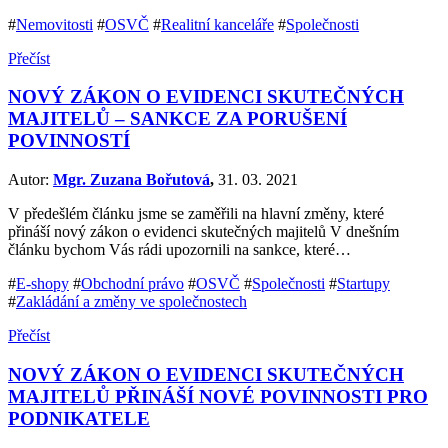
#
Nemovitosti
#
OSVČ
#
Realitní kanceláře
#
Společnosti
Přečíst
NOVÝ ZÁKON O EVIDENCI SKUTEČNÝCH
MAJITELŮ – SANKCE ZA PORUŠENÍ
POVINNOSTÍ
Autor:
Mgr. Zuzana Bořutová
,
31. 03. 2021
V předešlém článku jsme se zaměřili na hlavní změny, které
přináší nový zákon o evidenci skutečných majitelů V dnešním
článku bychom Vás rádi upozornili na sankce, které…
#
E-shopy
#
Obchodní právo
#
OSVČ
#
Společnosti
#
Startupy
#
Zakládání a změny ve společnostech
Přečíst
NOVÝ ZÁKON O EVIDENCI SKUTEČNÝCH
MAJITELŮ PŘINÁŠÍ NOVÉ POVINNOSTI PRO
PODNIKATELE