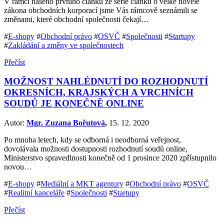
V rámci našeho prvního článku ze série článků o velké novele
zákona obchodních korporací jsme Vás rámcově seznámili se
změnami, které obchodní společnosti čekají…
#
E-shopy
#
Obchodní právo
#
OSVČ
#
Společnosti
#
Startupy
#
Zakládání a změny ve společnostech
Přečíst
MOŽNOST NAHLÉDNUTÍ DO ROZHODNUTÍ
OKRESNÍCH, KRAJSKÝCH A VRCHNÍCH
SOUDŮ JE KONEČNĚ ONLINE
Autor:
Mgr. Zuzana Bořutová
,
15. 12. 2020
Po mnoha letech, kdy se odborná i neodborná veřejnost,
dovolávala možnosti dostupnosti rozhodnutí soudů online,
Ministerstvo spravedlnosti konečně od 1 prosince 2020 zpřístupnilo
novou…
#
E-shopy
#
Mediální a MKT agentury
#
Obchodní právo
#
OSVČ
#
Realitní kanceláře
#
Společnosti
#
Startupy
Přečíst