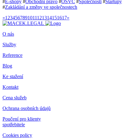
#
E-shopy
#
Obchodní právo
#
OSVČ
#
Společnosti
#
Startupy
#
Zakládání a změny ve společnostech
«
1
2
3
4
5
6
7
8
9
10
11
12
13
14
15
16
17
»
O nás
Služby
Reference
Blog
Ke stažení
Kontakt
Cena služeb
Ochrana osobních údajů
Poučení pro klienty
spotřebitele
Cookies policy