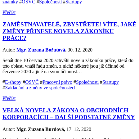
známky
#
OSVČ
#
Společnosti
#
Startupy
Přečíst
ZAMĚSTNAVATELÉ, ZBYSTŘETE! VÍTE, JAKÉ
ZMĚNY PŘINESE NOVELA ZÁKONÍKU
PRÁCE?
Autor:
Mgr. Zuzana Bořutová
,
30. 12. 2020
Senát dne 10 června 2020 schválil novelu zákoníku práce, která do
této oblasti vnáší řadu změn, z nichž některé jsou již účinné od
července 2020 a jiné na svou účinnost…
#
E-shopy
#
OSVČ
#
Pracovní právo
#
Společnosti
#
Startupy
#
Zakládání a změny ve společnostech
Přečíst
VELKÁ NOVELA ZÁKONA O OBCHODNÍCH
KORPORACÍCH – DALŠÍ PODSTATNÉ ZMĚNY
Autor:
Mgr. Zuzana Burdová,
17. 12. 2020