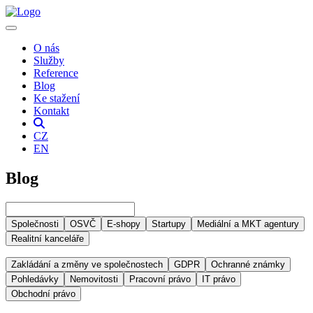
O nás
Služby
Reference
Blog
Ke stažení
Kontakt
CZ
EN
Blog
Společnosti
OSVČ
E-shopy
Startupy
Mediální a MKT agentury
Realitní kanceláře
Zakládání a změny ve společnostech
GDPR
Ochranné známky
Pohledávky
Nemovitosti
Pracovní právo
IT právo
Obchodní právo