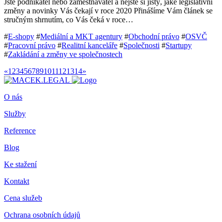
Jste podnikatel nebo zaměstnavatel a nejste si jistý, jaké legislativní
změny a novinky Vás čekají v roce 2020 Přinášíme Vám článek se
stručným shrnutím, co Vás čeká v roce…
#
E-shopy
#
Mediální a MKT agentury
#
Obchodní právo
#
OSVČ
#
Pracovní právo
#
Realitní kanceláře
#
Společnosti
#
Startupy
#
Zakládání a změny ve společnostech
«
1
2
3
4
5
6
7
8
9
10
11
12
13
14
»
O nás
Služby
Reference
Blog
Ke stažení
Kontakt
Cena služeb
Ochrana osobních údajů