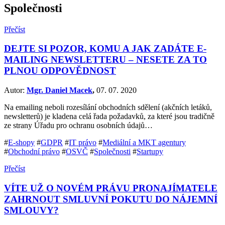
Společnosti
Přečíst
DEJTE SI POZOR, KOMU A JAK ZADÁTE E-
MAILING NEWSLETTERU – NESETE ZA TO
PLNOU ODPOVĚDNOST
Autor:
Mgr. Daniel Macek
,
07. 07. 2020
Na emailing neboli rozesílání obchodních sdělení (akčních letáků,
newsletterů) je kladena celá řada požadavků, za které jsou tradičně
ze strany Úřadu pro ochranu osobních údajů…
#
E-shopy
#
GDPR
#
IT právo
#
Mediální a MKT agentury
#
Obchodní právo
#
OSVČ
#
Společnosti
#
Startupy
Přečíst
VÍTE UŽ O NOVÉM PRÁVU PRONAJÍMATELE
ZAHRNOUT SMLUVNÍ POKUTU DO NÁJEMNÍ
SMLOUVY?