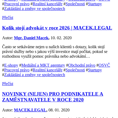
#
Pracovní právo
#
Realitní kanceláře
#
Společnosti
#
Startupy
#
Zakládání a změny ve společnostech
Přečíst
Kolik stojí advokát v roce 2026 | MACEK.LEGAL
Autor:
Mgr. Daniel Macek
,
10. 02. 2020
Často se setkáváme nejen u našich klientů s dotazy, kolik stojí
právní služby nebo s jakou výší investice mají počítat, pokud se
rozhodnou využít pomoc právníka nebo advokátní…
#
E-shopy
#
Mediální a MKT agentury
#
Obchodní právo
#
OSVČ
#
Pracovní právo
#
Realitní kanceláře
#
Společnosti
#
Startupy
#
Zakládání a změny ve společnostech
Přečíst
NOVINKY (NEJEN) PRO PODNIKATELE A
ZAMĚSTNAVATELE V ROCE 2020
Autor:
MACEK.LEGAL
,
08. 01. 2020