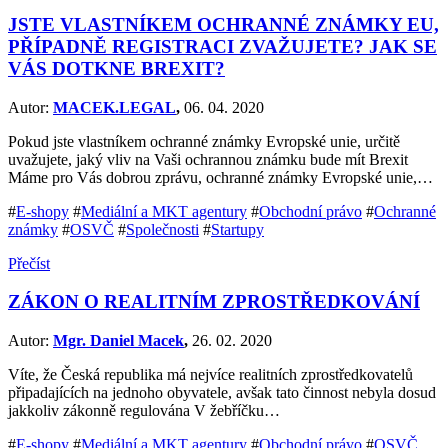
JSTE VLASTNÍKEM OCHRANNÉ ZNÁMKY EU,
PŘÍPADNĚ REGISTRACI ZVAŽUJETE? JAK SE
VÁS DOTKNE BREXIT?
Autor:
MACEK.LEGAL
,
06. 04. 2020
Pokud jste vlastníkem ochranné známky Evropské unie, určitě
uvažujete, jaký vliv na Vaši ochrannou známku bude mít Brexit
Máme pro Vás dobrou zprávu, ochranné známky Evropské unie,…
#
E-shopy
#
Mediální a MKT agentury
#
Obchodní právo
#
Ochranné
známky
#
OSVČ
#
Společnosti
#
Startupy
Přečíst
ZÁKON O REALITNÍM ZPROSTŘEDKOVÁNÍ
Autor:
Mgr. Daniel Macek
,
26. 02. 2020
Víte, že Česká republika má nejvíce realitních zprostředkovatelů
připadajících na jednoho obyvatele, avšak tato činnost nebyla dosud
jakkoliv zákonně regulována V žebříčku…
#
E-shopy
#
Mediální a MKT agentury
#
Obchodní právo
#
OSVČ