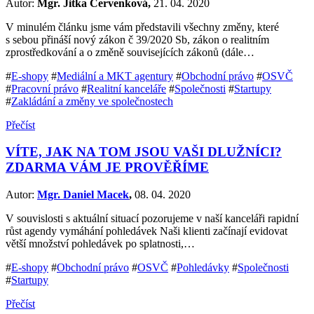
Autor:
Mgr. Jitka Červenková,
21. 04. 2020
V minulém článku jsme vám představili všechny změny, které
s sebou přináší nový zákon č 39/2020 Sb, zákon o realitním
zprostředkování a o změně souvisejících zákonů (dále…
#
E-shopy
#
Mediální a MKT agentury
#
Obchodní právo
#
OSVČ
#
Pracovní právo
#
Realitní kanceláře
#
Společnosti
#
Startupy
#
Zakládání a změny ve společnostech
Přečíst
VÍTE, JAK NA TOM JSOU VAŠI DLUŽNÍCI?
ZDARMA VÁM JE PROVĚŘÍME
Autor:
Mgr. Daniel Macek
,
08. 04. 2020
V souvislosti s aktuální situací pozorujeme v naší kanceláři rapidní
růst agendy vymáhání pohledávek Naši klienti začínají evidovat
větší množství pohledávek po splatnosti,…
#
E-shopy
#
Obchodní právo
#
OSVČ
#
Pohledávky
#
Společnosti
#
Startupy
Přečíst