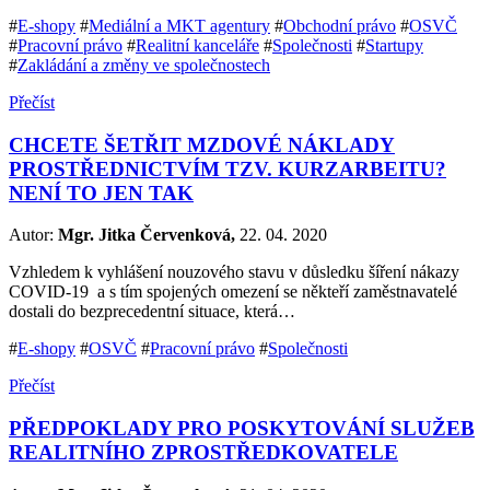
#
E-shopy
#
Mediální a MKT agentury
#
Obchodní právo
#
OSVČ
#
Pracovní právo
#
Realitní kanceláře
#
Společnosti
#
Startupy
#
Zakládání a změny ve společnostech
Přečíst
CHCETE ŠETŘIT MZDOVÉ NÁKLADY
PROSTŘEDNICTVÍM TZV. KURZARBEITU?
NENÍ TO JEN TAK
Autor:
Mgr. Jitka Červenková,
22. 04. 2020
Vzhledem k vyhlášení nouzového stavu v důsledku šíření nákazy
COVID-19 a s tím spojených omezení se někteří zaměstnavatelé
dostali do bezprecedentní situace, která…
#
E-shopy
#
OSVČ
#
Pracovní právo
#
Společnosti
Přečíst
PŘEDPOKLADY PRO POSKYTOVÁNÍ SLUŽEB
REALITNÍHO ZPROSTŘEDKOVATELE