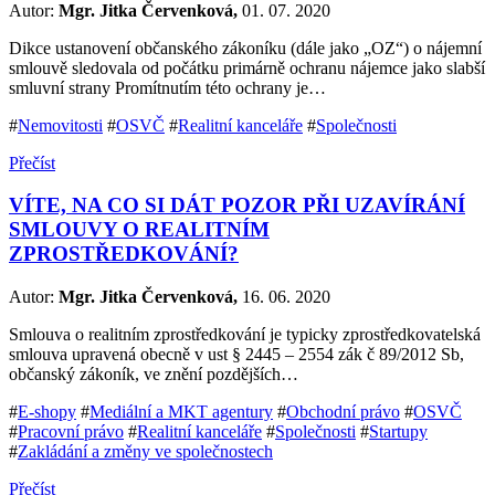
Autor:
Mgr. Jitka Červenková,
01. 07. 2020
Dikce ustanovení občanského zákoníku (dále jako „OZ“) o nájemní
smlouvě sledovala od počátku primárně ochranu nájemce jako slabší
smluvní strany Promítnutím této ochrany je…
#
Nemovitosti
#
OSVČ
#
Realitní kanceláře
#
Společnosti
Přečíst
VÍTE, NA CO SI DÁT POZOR PŘI UZAVÍRÁNÍ
SMLOUVY O REALITNÍM
ZPROSTŘEDKOVÁNÍ?
Autor:
Mgr. Jitka Červenková,
16. 06. 2020
Smlouva o realitním zprostředkování je typicky zprostředkovatelská
smlouva upravená obecně v ust § 2445 – 2554 zák č 89/2012 Sb,
občanský zákoník, ve znění pozdějších…
#
E-shopy
#
Mediální a MKT agentury
#
Obchodní právo
#
OSVČ
#
Pracovní právo
#
Realitní kanceláře
#
Společnosti
#
Startupy
#
Zakládání a změny ve společnostech
Přečíst