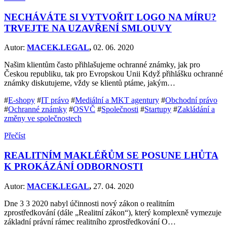
NECHÁVÁTE SI VYTVOŘIT LOGO NA MÍRU?
TRVEJTE NA UZAVŘENÍ SMLOUVY
Autor:
MACEK.LEGAL
,
02. 06. 2020
Našim klientům často přihlašujeme ochranné známky, jak pro
Českou republiku, tak pro Evropskou Unii Když přihlášku ochranné
známky diskutujeme, vždy se klientů ptáme, jakým…
#
E-shopy
#
IT právo
#
Mediální a MKT agentury
#
Obchodní právo
#
Ochranné známky
#
OSVČ
#
Společnosti
#
Startupy
#
Zakládání a
změny ve společnostech
Přečíst
REALITNÍM MAKLÉŘŮM SE POSUNE LHŮTA
K PROKÁZÁNÍ ODBORNOSTI
Autor:
MACEK.LEGAL
,
27. 04. 2020
Dne 3 3 2020 nabyl účinnosti nový zákon o realitním
zprostředkování (dále „Realitní zákon“), který komplexně vymezuje
základní právní rámec realitního zprostředkování O…