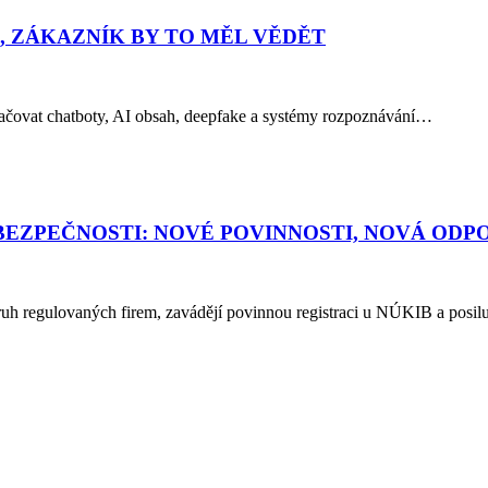
I, ZÁKAZNÍK BY TO MĚL VĚDĚT
značovat chatboty, AI obsah, deepfake a systémy rozpoznávání…
BEZPEČNOSTI: NOVÉ POVINNOSTI, NOVÁ OD
kruh regulovaných firem, zavádějí povinnou registraci u NÚKIB a po