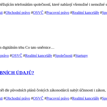
btěžujícím telefonátům společností, které nabízejí všemožné i nemožné
ti
#
Obchodní právo
#
OSVČ
#
Pracovní právo
#
Realitní kanceláře
#
Spo
m digitálním trhu Co tato směrnice…
 právo
#
OSVČ
#
Realitní kanceláře
#
Společnosti
#
Startupy
BNÍCH ÚDAJŮ?
měl dle původních plánů českých zákonodárců nabýt účinnosti i záko
ti
#
Obchodní právo
#
OSVČ
#
Pracovní právo
#
Realitní kanceláře
#
Spo