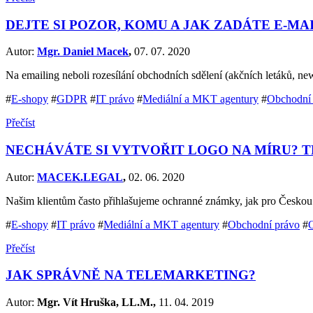
DEJTE SI POZOR, KOMU A JAK ZADÁTE E-M
Autor:
Mgr. Daniel Macek
,
07. 07. 2020
Na emailing neboli rozesílání obchodních sdělení (akčních letáků, ne
#
E-shopy
#
GDPR
#
IT právo
#
Mediální a MKT agentury
#
Obchodní
Přečíst
NECHÁVÁTE SI VYTVOŘIT LOGO NA MÍRU? 
Autor:
MACEK.LEGAL
,
02. 06. 2020
Našim klientům často přihlašujeme ochranné známky, jak pro Českou
#
E-shopy
#
IT právo
#
Mediální a MKT agentury
#
Obchodní právo
#
Přečíst
JAK SPRÁVNĚ NA TELEMARKETING?
Autor:
Mgr. Vít Hruška, LL.M.,
11. 04. 2019