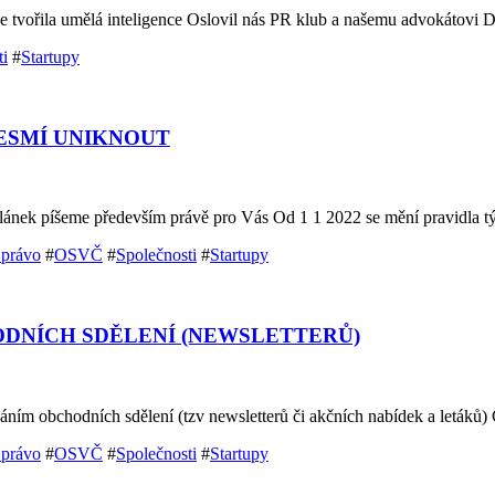
e tvořila umělá inteligence Oslovil nás PR klub a našemu advokátovi
ti
#
Startupy
ESMÍ UNIKNOUT
 článek píšeme především právě pro Vás Od 1 1 2022 se mění pravidla t
 právo
#
OSVČ
#
Společnosti
#
Startupy
HODNÍCH SDĚLENÍ (NEWSLETTERŮ)
láním obchodních sdělení (tzv newsletterů či akčních nabídek a letáků
 právo
#
OSVČ
#
Společnosti
#
Startupy