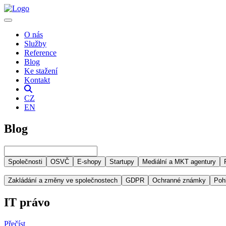
O nás
Služby
Reference
Blog
Ke stažení
Kontakt
CZ
EN
Blog
Společnosti
OSVČ
E-shopy
Startupy
Mediální a MKT agentury
Zakládání a změny ve společnostech
GDPR
Ochranné známky
Poh
IT právo
Přečíst