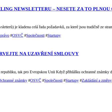
AILING NEWSLETTERU – NESETE ZA TO PLNO
wsletterů) je kladena celá řada požadavků, za které jsou tradičně ze s
 právo
#
OSVČ
#
Společnosti
#
Startupy
TRVEJTE NA UZAVŘENÍ SMLOUVY
 republiku, tak pro Evropskou Unii Když přihlášku ochranné známky 
Ochranné známky
#
OSVČ
#
Společnosti
#
Startupy
#
Zakládání a změny