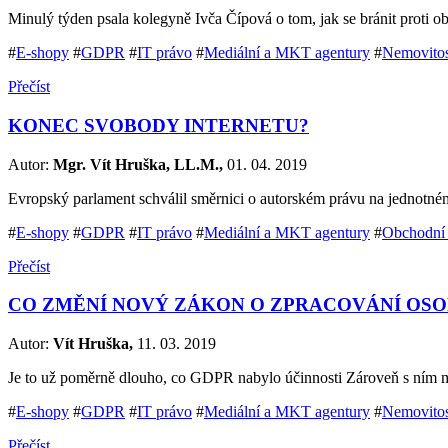
Minulý týden psala kolegyně Ivča Čípová o tom, jak se bránit proti o
#
E-shopy
#
GDPR
#
IT právo
#
Mediální a MKT agentury
#
Nemovitos
Přečíst
KONEC SVOBODY INTERNETU?
Autor:
Mgr. Vít Hruška, LL.M.,
01. 04. 2019
Evropský parlament schválil směrnici o autorském právu na jednotné
#
E-shopy
#
GDPR
#
IT právo
#
Mediální a MKT agentury
#
Obchodní
Přečíst
CO ZMĚNÍ NOVÝ ZÁKON O ZPRACOVÁNÍ OSO
Autor:
Vít Hruška,
11. 03. 2019
Je to už poměrně dlouho, co GDPR nabylo účinnosti Zároveň s ním 
#
E-shopy
#
GDPR
#
IT právo
#
Mediální a MKT agentury
#
Nemovitos
Přečíst