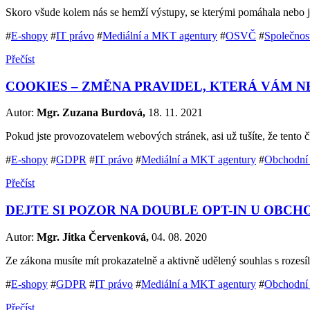
Skoro všude kolem nás se hemží výstupy, se kterými pomáhala nebo j
#
E-shopy
#
IT právo
#
Mediální a MKT agentury
#
OSVČ
#
Společnos
Přečíst
COOKIES – ZMĚNA PRAVIDEL, KTERÁ VÁM N
Autor:
Mgr. Zuzana Burdová,
18. 11. 2021
Pokud jste provozovatelem webových stránek, asi už tušíte, že tento
#
E-shopy
#
GDPR
#
IT právo
#
Mediální a MKT agentury
#
Obchodní
Přečíst
DEJTE SI POZOR NA DOUBLE OPT-IN U OBC
Autor:
Mgr. Jitka Červenková,
04. 08. 2020
Ze zákona musíte mít prokazatelně a aktivně udělený souhlas s rozesí
#
E-shopy
#
GDPR
#
IT právo
#
Mediální a MKT agentury
#
Obchodní
Přečíst