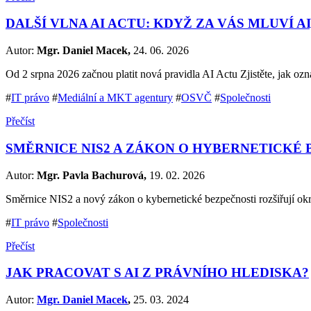
DALŠÍ VLNA AI ACTU: KDYŽ ZA VÁS MLUVÍ A
Autor:
Mgr. Daniel Macek,
24. 06. 2026
Od 2 srpna 2026 začnou platit nová pravidla AI Actu Zjistěte, jak o
#
IT právo
#
Mediální a MKT agentury
#
OSVČ
#
Společnosti
Přečíst
SMĚRNICE NIS2 A ZÁKON O HYBERNETICKÉ 
Autor:
Mgr. Pavla Bachurová,
19. 02. 2026
Směrnice NIS2 a nový zákon o kybernetické bezpečnosti rozšiřují o
#
IT právo
#
Společnosti
Přečíst
JAK PRACOVAT S AI Z PRÁVNÍHO HLEDISKA?
Autor:
Mgr. Daniel Macek
,
25. 03. 2024