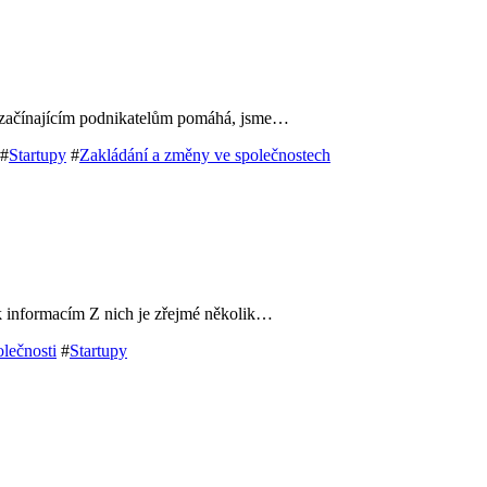
ý začínajícím podnikatelům pomáhá, jsme…
#
Startupy
#
Zakládání a změny ve společnostech
 k informacím Z nich je zřejmé několik…
lečnosti
#
Startupy