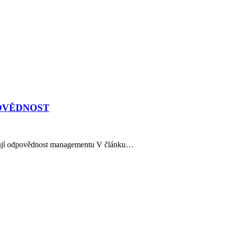
POVĚDNOST
silují odpovědnost managementu V článku…