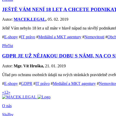
JEŠTĚ VÁM NENÍ 18 LET A CHCETE PODNIKA
Autor:
MACEK.LEGAL
,
05. 02. 2019
Ještě Vám nebylo 18 let a už máte v hlavě nápad na skvělý podnika
#
E-shopy
#
IT právo
#
Mediální a MKT agentury
#
Nemovitosti
#
Obch
Přečíst
GDPR JE UŽ NĚJAKOU DOBU S NÁMI, NA CO S
Autor:
Mgr. Vít Hruška,
21. 01. 2019
Úřad pro ochranu osobních údajů na svých stránkách pravidelně zveř
#
E-shopy
#
GDPR
#
IT právo
#
Mediální a MKT agentury
#
Nemovitos
«
1
2
»
O nás
Služby