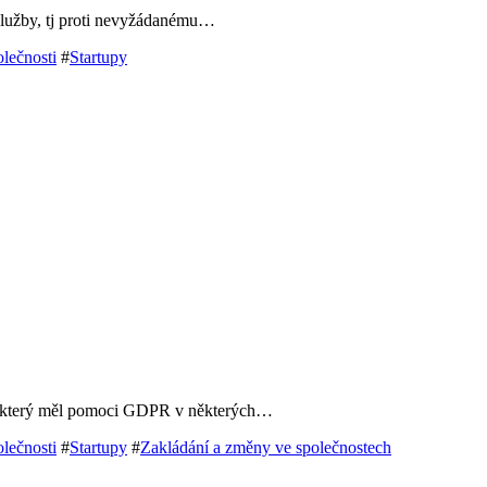
 služby, tj proti nevyžádanému…
lečnosti
#
Startupy
n, který měl pomoci GDPR v některých…
lečnosti
#
Startupy
#
Zakládání a změny ve společnostech