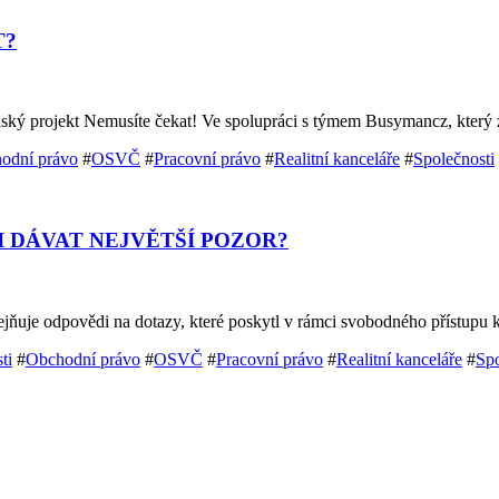
T?
telský projekt Nemusíte čekat! Ve spolupráci s týmem Busymancz, kter
odní právo
#
OSVČ
#
Pracovní právo
#
Realitní kanceláře
#
Společnosti
I DÁVAT NEJVĚTŠÍ POZOR?
ejňuje odpovědi na dotazy, které poskytl v rámci svobodného přístupu
ti
#
Obchodní právo
#
OSVČ
#
Pracovní právo
#
Realitní kanceláře
#
Spo