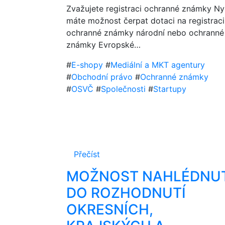
Zvažujete registraci ochranné známky Ny
máte možnost čerpat dotaci na registraci
ochranné známky národní nebo ochranné
známky Evropské…
#
E-shopy
#
Mediální a MKT agentury
#
Obchodní právo
#
Ochranné známky
#
OSVČ
#
Společnosti
#
Startupy
Přečíst
MOŽNOST NAHLÉDNUT
DO ROZHODNUTÍ
OKRESNÍCH,