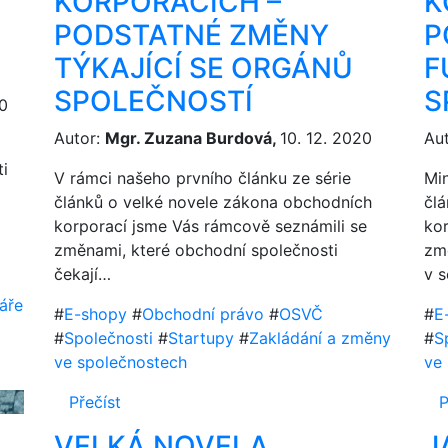
KORPORACÍCH –
K
PODSTATNÉ ZMĚNY
P
TÝKAJÍCÍ SE ORGÁNŮ
F
SPOLEČNOSTÍ
S
20
Autor:
Mgr. Zuzana Burdová,
10. 12. 2020
Au
i
V rámci našeho prvního článku ze série
Mi
článků o velké novele zákona obchodních
čl
korporací jsme Vás rámcově seznámili se
ko
změnami, které obchodní společnosti
změ
čekají…
v s
láře
#
E-shopy
#
Obchodní právo
#
OSVČ
#
E
#
Společnosti
#
Startupy
#
Zakládání a změny
#
S
ve společnostech
ve
Přečíst
P
VELKÁ NOVELA
J