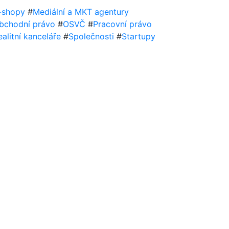
-shopy
#
Mediální a MKT agentury
bchodní právo
#
OSVČ
#
Pracovní právo
ealitní kanceláře
#
Společnosti
#
Startupy