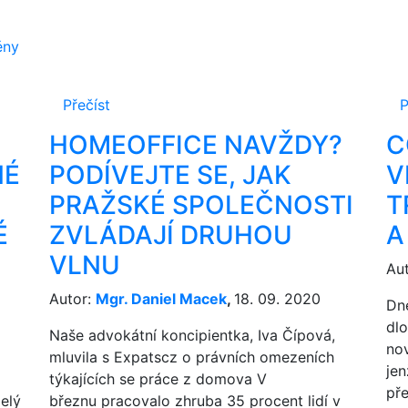
ěny
Přečíst
P
HOMEOFFICE NAVŽDY?
C
NÉ
PODÍVEJTE SE, JAK
V
PRAŽSKÉ SPOLEČNOSTI
T
É
ZVLÁDAJÍ DRUHOU
A
VLNU
Au
Autor:
Mgr. Daniel Macek
,
18. 09. 2020
Dn
dl
Naše advokátní koncipientka, Iva Čípová,
nov
mluvila s Expatscz o právních omezeních
jen
týkajících se práce z domova V
př
elý
březnu pracovalo zhruba 35 procent lidí v