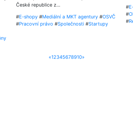
České republice z…
#
E
#
O
#
E-shopy
#
Mediální a MKT agentury
#
OSVČ
#
R
#
Pracovní právo
#
Společnosti
#
Startupy
ěny
«
1
2
3
4
5
6
7
8
9
10
»