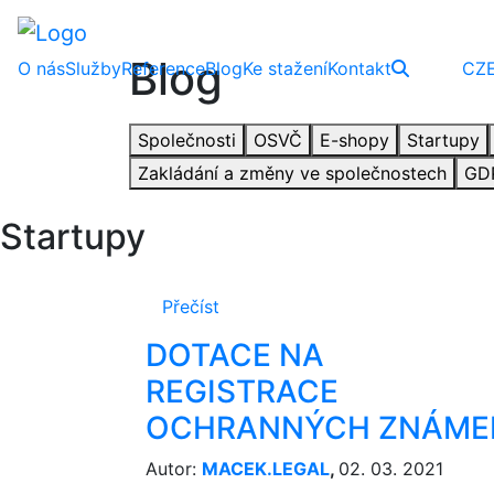
Blog
O nás
Služby
Reference
Blog
Ke stažení
Kontakt
CZ
Společnosti
OSVČ
E-shopy
Startupy
Zakládání a změny ve společnostech
GD
Startupy
Přečíst
DOTACE NA
REGISTRACE
OCHRANNÝCH ZNÁME
Autor:
MACEK.LEGAL
,
02. 03. 2021