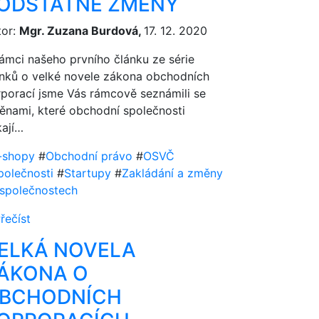
ODSTATNÉ ZMĚNY
tor:
Mgr. Zuzana Burdová,
17. 12. 2020
ámci našeho prvního článku ze série
ánků o velké novele zákona obchodních
rporací jsme Vás rámcově seznámili se
ěnami, které obchodní společnosti
kají…
-shopy
#
Obchodní právo
#
OSVČ
polečnosti
#
Startupy
#
Zakládání a změny
 společnostech
řečíst
ELKÁ NOVELA
ÁKONA O
BCHODNÍCH