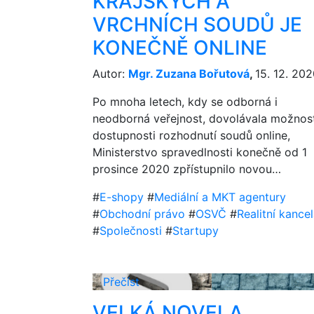
KRAJSKÝCH A
VRCHNÍCH SOUDŮ JE
KONEČNĚ ONLINE
Autor:
Mgr. Zuzana Bořutová
,
15. 12. 20
Po mnoha letech, kdy se odborná i
neodborná veřejnost, dovolávala možnost
dostupnosti rozhodnutí soudů online,
Ministerstvo spravedlnosti konečně od 1
prosince 2020 zpřístupnilo novou…
#
E-shopy
#
Mediální a MKT agentury
#
Obchodní právo
#
OSVČ
#
Realitní kance
#
Společnosti
#
Startupy
Přečíst
VELKÁ NOVELA