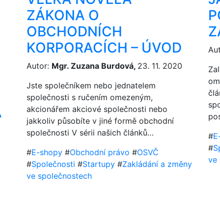
ZÁKONA O
P
OBCHODNÍCH
Z
KORPORACÍCH – ÚVOD
Au
Autor:
Mgr. Zuzana Burdová,
23. 11. 2020
Zal
ome
Jste společníkem nebo jednatelem
člá
společnosti s ručením omezeným,
spo
A
akcionářem akciové společnosti nebo
po
jakkoliv působíte v jiné formě obchodní
společnosti V sérii našich článků…
#
E
0
#
S
#
E-shopy
#
Obchodní právo
#
OSVČ
ve
#
Společnosti
#
Startupy
#
Zakládání a změny
ve společnostech