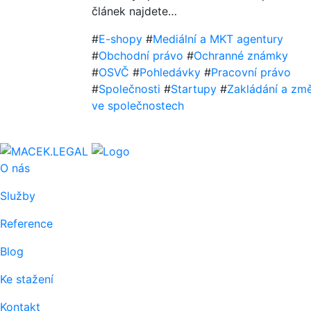
článek najdete…
#
E-shopy
#
Mediální a MKT agentury
#
Obchodní právo
#
Ochranné známky
#
OSVČ
#
Pohledávky
#
Pracovní právo
#
Společnosti
#
Startupy
#
Zakládání a zm
ve společnostech
O nás
Služby
Reference
Blog
Ke stažení
Kontakt