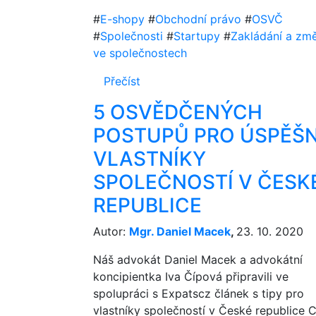
#
E-shopy
#
Obchodní právo
#
OSVČ
#
Společnosti
#
Startupy
#
Zakládání a zm
ve společnostech
Přečíst
5 OSVĚDČENÝCH
POSTUPŮ PRO ÚSPĚŠ
VLASTNÍKY
SPOLEČNOSTÍ V ČESK
REPUBLICE
Autor:
Mgr. Daniel Macek
,
23. 10. 2020
Náš advokát Daniel Macek a advokátní
koncipientka Iva Čípová připravili ve
spolupráci s Expatscz článek s tipy pro
vlastníky společností v České republice C