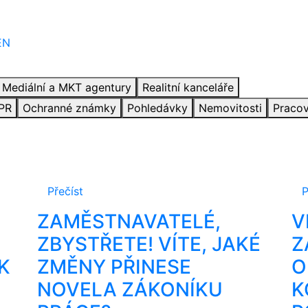
EN
Mediální a MKT agentury
Realitní kanceláře
PR
Ochranné známky
Pohledávky
Nemovitosti
Pracov
Přečíst
P
ZAMĚSTNAVATELÉ,
V
ZBYSTŘETE! VÍTE, JAKÉ
Z
K
ZMĚNY PŘINESE
O
NOVELA ZÁKONÍKU
K