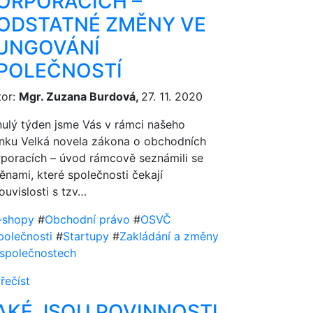
ORPORACÍCH –
ODSTATNÉ ZMĚNY VE
UNGOVÁNÍ
POLEČNOSTÍ
tor:
Mgr. Zuzana Burdová,
27. 11. 2020
nulý týden jsme Vás v rámci našeho
ánku Velká novela zákona o obchodních
rporacích – úvod rámcově seznámili se
nami, které společnosti čekají
ouvislosti s tzv…
-shopy
#
Obchodní právo
#
OSVČ
polečnosti
#
Startupy
#
Zakládání a změny
 společnostech
řečíst
AKÉ JSOU POVINNOSTI