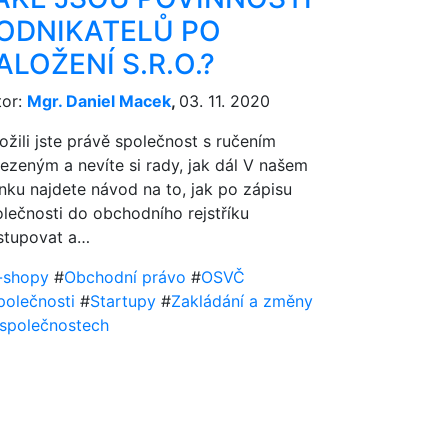
ODNIKATELŮ PO
ALOŽENÍ S.R.O.?
tor:
Mgr. Daniel Macek
,
03. 11. 2020
ožili jste právě společnost s ručením
zeným a nevíte si rady, jak dál V našem
nku najdete návod na to, jak po zápisu
lečnosti do obchodního rejstříku
stupovat a…
-shopy
#
Obchodní právo
#
OSVČ
polečnosti
#
Startupy
#
Zakládání a změny
 společnostech