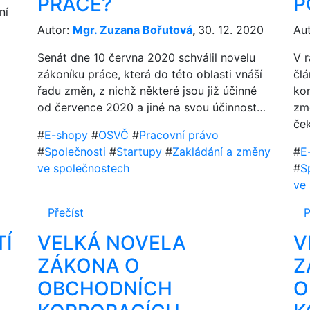
PRÁCE?
P
ní
Autor:
Mgr. Zuzana Bořutová
,
30. 12. 2020
Au
Senát dne 10 června 2020 schválil novelu
V r
zákoníku práce, která do této oblasti vnáší
čl
řadu změn, z nichž některé jsou již účinné
ko
od července 2020 a jiné na svou účinnost…
zm
če
#
E-shopy
#
OSVČ
#
Pracovní právo
#
Společnosti
#
Startupy
#
Zakládání a změny
#
E
ve společnostech
#
S
ve
Přečíst
P
Í
VELKÁ NOVELA
V
ZÁKONA O
Z
OBCHODNÍCH
O