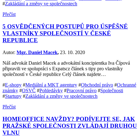
#
Zakládání a změny ve společnostech
Přečíst
5 OSVĚDČENÝCH POSTUPŮ PRO ÚSPĚŠNÉ
VLASTNÍKY SPOLEČNOSTÍ V ČESKÉ
REPUBLICE
Autor:
Mgr. Daniel Macek
,
23. 10. 2020
Náš advokát Daniel Macek a advokátní koncipientka Iva Čípová
připravili ve spolupráci s Expatscz článek s tipy pro vlastníky
společností v České republice Celý článek najdete…
#
E-shopy
#
Mediální a MKT agentury
#
Obchodní právo
#
Ochranné
známky
#
OSVČ
#
Pohledávky
#
Pracovní právo
#
Společnosti
#
Startupy
#
Zakládání a změny ve společnostech
Přečíst
HOMEOFFICE NAVŽDY? PODÍVEJTE SE, JAK
PRAŽSKÉ SPOLEČNOSTI ZVLÁDAJÍ DRUHOU
VLNU