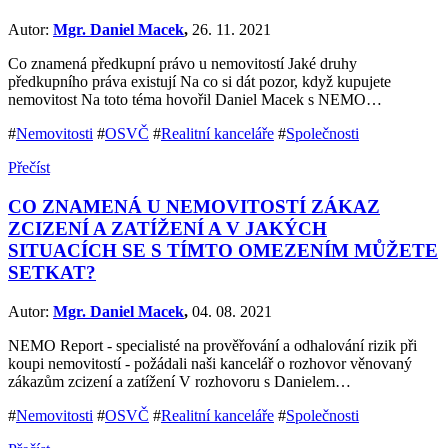
Autor:
Mgr. Daniel Macek
,
26. 11. 2021
Co znamená předkupní právo u nemovitostí Jaké druhy
předkupního práva existují Na co si dát pozor, když kupujete
nemovitost Na toto téma hovořil Daniel Macek s NEMO…
#
Nemovitosti
#
OSVČ
#
Realitní kanceláře
#
Společnosti
Přečíst
CO ZNAMENÁ U NEMOVITOSTÍ ZÁKAZ
ZCIZENÍ A ZATÍŽENÍ A V JAKÝCH
SITUACÍCH SE S TÍMTO OMEZENÍM MŮŽETE
SETKAT?
Autor:
Mgr. Daniel Macek
,
04. 08. 2021
NEMO Report - specialisté na prověřování a odhalování rizik při
koupi nemovitostí - požádali naši kancelář o rozhovor věnovaný
zákazům zcizení a zatížení V rozhovoru s Danielem…
#
Nemovitosti
#
OSVČ
#
Realitní kanceláře
#
Společnosti