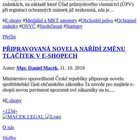
známkách, na základě které Úřad průmyslového vlastnictví (ÚPV)
při registraci ochranných známek již nezkoumá, zda je…
#
E-shopy
#
Mediální a MKT agentury
#
Obchodní právo
#
Ochranné
známky
#
OSVČ
#
Společnosti
#
Startupy
Přečíst
PŘIPRAVOVANÁ NOVELA NAŘÍDÍ ZMĚNU
TLAČÍTEK V E-SHOPECH
Autor:
Mgr. Daniel Macek
,
11. 10. 2019
Ministerstvo spravedlnosti České republiky připravuje novelu
spotřebitelské části občanského zákoníku Ta zavede pro majitele e-
shopů novou povinnost upozornit své zákazníky na to,…
#
E-shopy
«
1
2
3
4
»
O nás
Služby