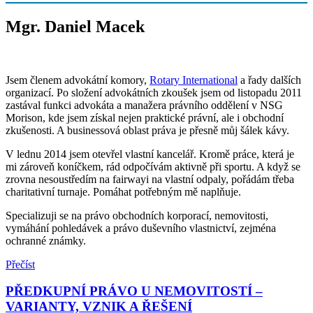
Mgr. Daniel Macek
Jsem členem advokátní komory,
Rotary International
a řady dalších
organizací. Po složení advokátních zkoušek jsem od listopadu 2011
zastával funkci advokáta a manažera právního oddělení v NSG
Morison, kde jsem získal nejen praktické právní, ale i obchodní
zkušenosti. A businessová oblast práva je přesně můj šálek kávy.
V lednu 2014 jsem otevřel vlastní kancelář. Kromě práce, která je
mi zároveň koníčkem, rád odpočívám aktivně při sportu. A když se
zrovna nesoustředím na fairwayi na vlastní odpaly, pořádám třeba
charitativní turnaje. Pomáhat potřebným mě naplňuje.
Specializuji se na právo obchodních korporací, nemovitosti,
vymáhání pohledávek a právo duševního vlastnictví, zejména
ochranné známky.
Přečíst
PŘEDKUPNÍ PRÁVO U NEMOVITOSTÍ –
VARIANTY, VZNIK A ŘEŠENÍ