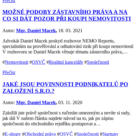
Přečíst
MOŽNÉ PODOBY ZÁSTAVNÍHO PRÁVA A NA
CO SI DÁT POZOR PŘI KOUPI NEMOVITOSTI
Autor:
Mgr. Daniel Macek
,
18. 03. 2021
Advokát Daniel Macek poskytl rozhovor NEMO Reportu,
specialistům na prověřování a odhalování rizik při koupi nemovitostí
V rozhovoru se Daniel Macek věnuje tématu zástavního práva,…
#
Nemovitosti
#
OSVČ
#
Realitní kanceláře
#
Společnosti
Přečíst
JAKÉ JSOU POVINNOSTI PODNIKATELŮ PO
ZALOŽENÍ S.R.O.?
Autor:
Mgr. Daniel Macek
,
03. 11. 2020
Založili jste právě společnost s ručením omezeným a nevíte si rady,
jak dál V našem článku najdete návod na to, jak po zápisu
společnosti do obchodního rejstříku postupovat a…
#
E-shopy
#
Obchodní právo
#
OSVČ
#
Společnosti
#
Startupy