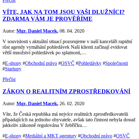
Přečíst
VÍTE, JAK NA TOM JSOU VAŠI DLUŽNÍCI?
ZDARMA VÁM JE PROVĚŘÍME
Autor:
Mgr. Daniel Macek
,
08. 04. 2020
V souvislosti s aktuální situací pozorujeme v naší kanceláři rapidní
růst agendy vymáhání pohledávek Naši klienti začínají evidovat
větší množství pohledávek po splatnosti,…
#
E-shopy
#
Obchodní právo
#
OSVČ
#
Pohledávky
#
Společnosti
#
Startupy
Přečíst
ZÁKON O REALITNÍM ZPROSTŘEDKOVÁNÍ
Autor:
Mgr. Daniel Macek
,
26. 02. 2020
Víte, že Česká republika má nejvíce realitních zprostředkovatelů
připadajících na jednoho obyvatele, avšak tato činnost nebyla dosud
jakkoliv zákonně regulována V žebříčku…
#
E-shopy
#
Mediální a MKT agentury
#
Obchodní právo
#
OSVČ