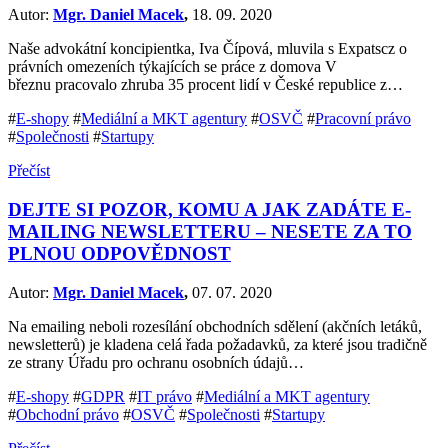
Autor:
Mgr. Daniel Macek
,
18. 09. 2020
Naše advokátní koncipientka, Iva Čípová, mluvila s Expatscz o
právních omezeních týkajících se práce z domova V
březnu pracovalo zhruba 35 procent lidí v České republice z…
#
E-shopy
#
Mediální a MKT agentury
#
OSVČ
#
Pracovní právo
#
Společnosti
#
Startupy
Přečíst
DEJTE SI POZOR, KOMU A JAK ZADÁTE E-
MAILING NEWSLETTERU – NESETE ZA TO
PLNOU ODPOVĚDNOST
Autor:
Mgr. Daniel Macek
,
07. 07. 2020
Na emailing neboli rozesílání obchodních sdělení (akčních letáků,
newsletterů) je kladena celá řada požadavků, za které jsou tradičně
ze strany Úřadu pro ochranu osobních údajů…
#
E-shopy
#
GDPR
#
IT právo
#
Mediální a MKT agentury
#
Obchodní právo
#
OSVČ
#
Společnosti
#
Startupy