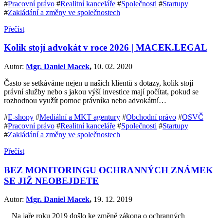
#
Pracovní právo
#
Realitní kanceláře
#
Společnosti
#
Startupy
#
Zakládání a změny ve společnostech
Přečíst
Kolik stojí advokát v roce 2026 | MACEK.LEGAL
Autor:
Mgr. Daniel Macek
,
10. 02. 2020
Často se setkáváme nejen u našich klientů s dotazy, kolik stojí
právní služby nebo s jakou výší investice mají počítat, pokud se
rozhodnou využít pomoc právníka nebo advokátní…
#
E-shopy
#
Mediální a MKT agentury
#
Obchodní právo
#
OSVČ
#
Pracovní právo
#
Realitní kanceláře
#
Společnosti
#
Startupy
#
Zakládání a změny ve společnostech
Přečíst
BEZ MONITORINGU OCHRANNÝCH ZNÁMEK
SE JIŽ NEOBEJDETE
Autor:
Mgr. Daniel Macek
,
19. 12. 2019
Na jaře roku 2019 došlo ke změně zákona o ochranných