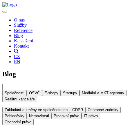
O nás
Služby
Reference
Blog
Ke stažení
Kontakt
CZ
EN
Blog
Společnosti
OSVČ
E-shopy
Startupy
Mediální a MKT agentury
Realitní kanceláře
Zakládání a změny ve společnostech
GDPR
Ochranné známky
Pohledávky
Nemovitosti
Pracovní právo
IT právo
Obchodní právo