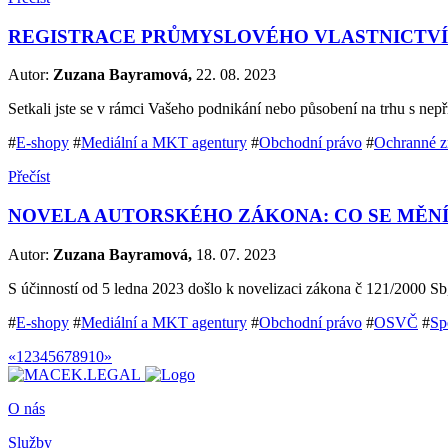
REGISTRACE PRŮMYSLOVÉHO VLASTNICTVÍ 
Autor:
Zuzana Bayramová,
22. 08. 2023
Setkali jste se v rámci Vašeho podnikání nebo působení na trhu s ne
#
E-shopy
#
Mediální a MKT agentury
#
Obchodní právo
#
Ochranné 
Přečíst
NOVELA AUTORSKÉHO ZÁKONA: CO SE MĚNÍ 
Autor:
Zuzana Bayramová,
18. 07. 2023
S účinností od 5 ledna 2023 došlo k novelizaci zákona č 121/2000 S
#
E-shopy
#
Mediální a MKT agentury
#
Obchodní právo
#
OSVČ
#
Sp
«
1
2
3
4
5
6
7
8
9
10
»
O nás
Služby