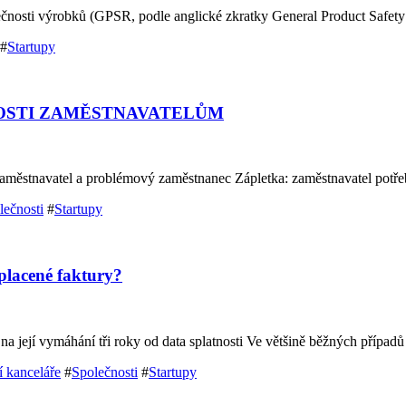
čnosti výrobků (GPSR, podle anglické zkratky General Product Safety 
#
Startupy
OSTI ZAMĚSTNAVATELŮM
 zaměstnavatel a problémový zaměstnanec Zápletka: zaměstnavatel potř
lečnosti
#
Startupy
placené faktury?
te na její vymáhání tři roky od data splatnosti Ve většině běžných příp
í kanceláře
#
Společnosti
#
Startupy