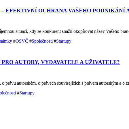
– EFEKTIVNÍ OCHRANA VAŠEHO PODNIKÁNÍ 
příjemnou situací, kdy se konkurent snažil okopírovat název Vašeho br
známky
#
OSVČ
#
Společnosti
#
Startupy
PRO AUTORY, VYDAVATELE A UŽIVATELE?
b, o právu autorském, o právech souvisejících s právem autorským a o
olečnosti
#
Startupy