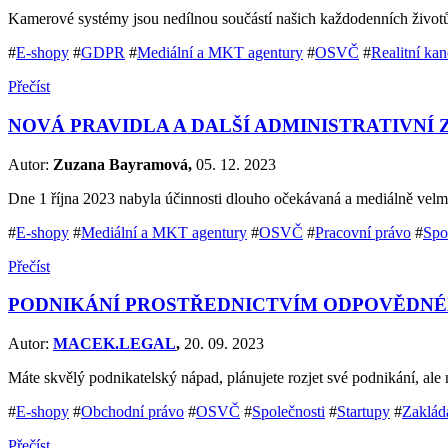
Kamerové systémy jsou nedílnou součástí našich každodenních životů
#
E-shopy
#
GDPR
#
Mediální a MKT agentury
#
OSVČ
#
Realitní kan
Přečíst
NOVÁ PRAVIDLA A DALŠÍ ADMINISTRATIVNÍ
Autor:
Zuzana Bayramová,
05. 12. 2023
Dne 1 října 2023 nabyla účinnosti dlouho očekávaná a mediálně velmi
#
E-shopy
#
Mediální a MKT agentury
#
OSVČ
#
Pracovní právo
#
Spo
Přečíst
PODNIKÁNÍ PROSTŘEDNICTVÍM ODPOVĚDNÉH
Autor:
MACEK.LEGAL
,
20. 09. 2023
Máte skvělý podnikatelský nápad, plánujete rozjet své podnikání, al
#
E-shopy
#
Obchodní právo
#
OSVČ
#
Společnosti
#
Startupy
#
Zaklád
Přečíst