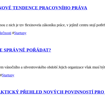
 NOVÉ TENDENCE PRACOVNÍHO PRÁVA
 z nich je tzv flexinovela zákoníku práce, v jejímž centru stojí potř
lečnosti
#
Startupy
JE SPRÁVNĚ POŘÁDAT?
m vánočního a silvestrovského období Jejich organizace však musí bý
#
Startupy
AKTICKÝ PŘEHLED NOVÝCH POVINNOSTÍ PRO