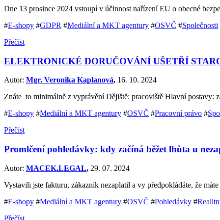
Dne 13 prosince 2024 vstoupí v účinnost nařízení EU o obecné bezpe
#
E-shopy
#
GDPR
#
Mediální a MKT agentury
#
OSVČ
#
Společnosti
Přečíst
ELEKTRONICKÉ DORUČOVÁNÍ UŠETŘÍ STAR
Autor:
Mgr. Veronika Kaplanová
,
16. 10. 2024
Znáte to minimálně z vyprávění Dějiště: pracoviště Hlavní postavy:
#
E-shopy
#
Mediální a MKT agentury
#
OSVČ
#
Pracovní právo
#
Spo
Přečíst
Promlčení pohledávky: kdy začíná běžet lhůta u neza
Autor:
MACEK.LEGAL
,
29. 07. 2024
Vystavili jste fakturu, zákazník nezaplatil a vy předpokládáte, že má
#
E-shopy
#
Mediální a MKT agentury
#
OSVČ
#
Pohledávky
#
Realitn
Přečíst