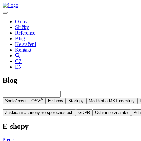
O nás
Služby
Reference
Blog
Ke stažení
Kontakt
CZ
EN
Blog
Společnosti
OSVČ
E-shopy
Startupy
Mediální a MKT agentury
Zakládání a změny ve společnostech
GDPR
Ochranné známky
Poh
E-shopy
Přečíst