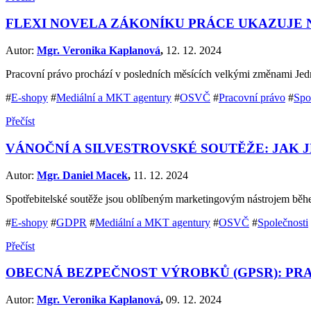
FLEXI NOVELA ZÁKONÍKU PRÁCE UKAZUJE
Autor:
Mgr. Veronika Kaplanová
,
12. 12. 2024
Pracovní právo prochází v posledních měsících velkými změnami Jednou
#
E-shopy
#
Mediální a MKT agentury
#
OSVČ
#
Pracovní právo
#
Spo
Přečíst
VÁNOČNÍ A SILVESTROVSKÉ SOUTĚŽE: JAK 
Autor:
Mgr. Daniel Macek
,
11. 12. 2024
Spotřebitelské soutěže jsou oblíbeným marketingovým nástrojem běhe
#
E-shopy
#
GDPR
#
Mediální a MKT agentury
#
OSVČ
#
Společnosti
Přečíst
OBECNÁ BEZPEČNOST VÝROBKŮ (GPSR): PR
Autor:
Mgr. Veronika Kaplanová
,
09. 12. 2024