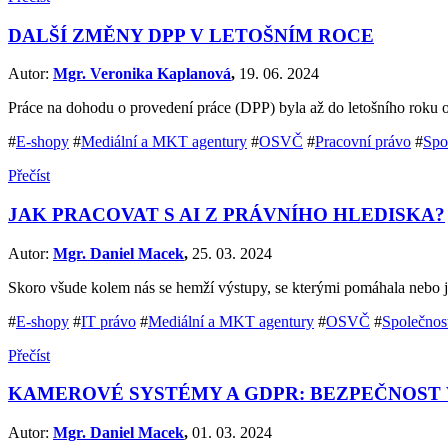
DALŠÍ ZMĚNY DPP V LETOŠNÍM ROCE
Autor:
Mgr. Veronika Kaplanová
,
19. 06. 2024
Práce na dohodu o provedení práce (DPP) byla až do letošního roku o
#
E-shopy
#
Mediální a MKT agentury
#
OSVČ
#
Pracovní právo
#
Spo
Přečíst
JAK PRACOVAT S AI Z PRÁVNÍHO HLEDISKA?
Autor:
Mgr. Daniel Macek
,
25. 03. 2024
Skoro všude kolem nás se hemží výstupy, se kterými pomáhala nebo j
#
E-shopy
#
IT právo
#
Mediální a MKT agentury
#
OSVČ
#
Společnos
Přečíst
KAMEROVÉ SYSTÉMY A GDPR: BEZPEČNOST
Autor:
Mgr. Daniel Macek
,
01. 03. 2024